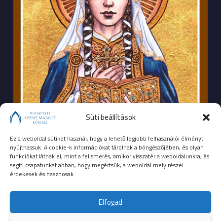
Süti beállítások
Ez a weboldal sütiket használ, hogy a lehető legjobb felhasználói élményt
nyújthassuk. A cookie-k információkat tárolnak a böngészőjében, és olyan
funkciókat látnak el, mint a felismerés, amikor visszatér a weboldalunkra, és
segíti csapatunkat abban, hogy megértsük, a weboldal mely részei
érdekesek és hasznosak.
SEGÉLYHÍVÓSZÁMOK
Elfogad
104
mentők