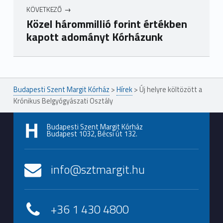
KÖVETKEZŐ
Közel hárommillió forint értékben
kapott adományt Kórházunk
Ugrás a főmenühöz
Budapesti Szent Margit Kórház
>
Hírek
>
Új helyre költözött a
Krónikus Belgyógyászati Osztály
Budapesti Szent Margit Kórház
Budapest 1032, Bécsi út 132.
info@sztmargit.hu
+36 1 430 4800