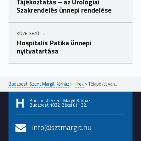
Tájékoztatás – az Urológiai
Szakrendelés ünnepi rendelése
KÖVETKEZŐ
Hospitalis Patika ünnepi
nyitvatartása
Ugrás a főmenühöz
Budapesti Szent Margit Kórház
>
Hírek
>
Télapó itt van…
Budapesti Szent Margit Kórház
Budapest 1032, Bécsi út 132.
info@sztmargit.hu