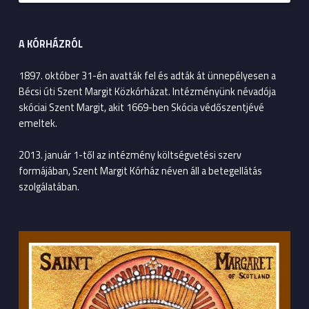
A KÓRHÁZRÓL
1897. október 31-én avatták fel és adták át ünnepélyesen a
Bécsi úti Szent Margit Közkórházat. Intézményünk névadója
skóciai Szent Margit, akit 1669-ben Skócia védőszentjévé
emeltek.
2013. január 1-től az intézmény költségvetési szerv
formájában, Szent Margit Kórház néven áll a betegellátás
szolgálatában.