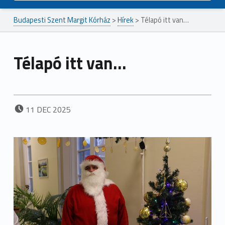
Budapesti Szent Margit Kórház
>
Hírek
>
Télapó itt van…
Télapó itt van…
POSTED ON:
11
DEC
2025