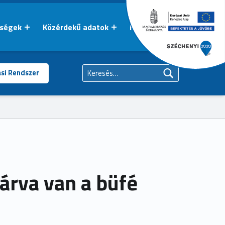
őségek
Közérdekű adatok
Kapcsolat
Keresés:
ási Rendszer
árva van a büfé