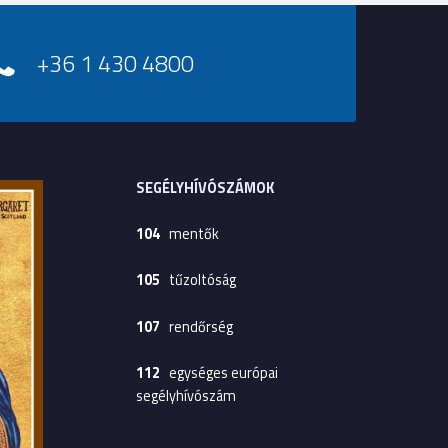
+36 1 430 4800
SEGÉLYHÍVÓSZÁMOK
104
mentők
105
tűzoltóság
107
rendőrség
112
egységes európai
segélyhívószám