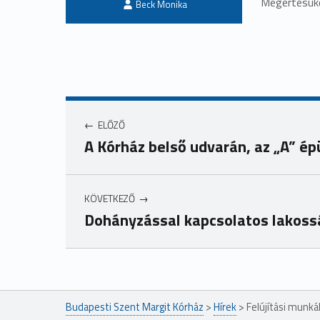
Megértésüke
Beck Monika
ELŐZŐ
A Kórház belső udvarán, az „A” épü
KÖVETKEZŐ
Dohányzással kapcsolatos lakoss
Ugrás a főmenühöz
Budapesti Szent Margit Kórház
>
Hírek
>
Felújítási munká