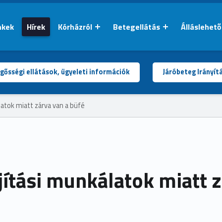
nkek
Hírek
Kórházról
Betegellátás
Álláslehet
gősségi ellátások, ügyeleti információk
Járóbeteg Irányít
latok miatt zárva van a büfé
jítási munkálatok miatt z