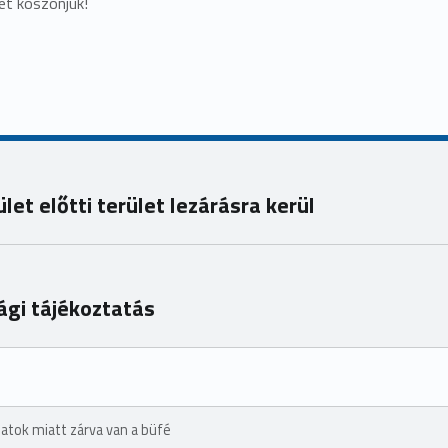
t köszönjük!
let előtti terület lezárásra kerül
ági tájékoztatás
latok miatt zárva van a büfé