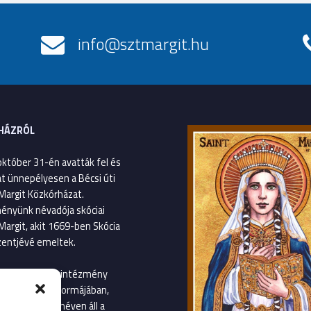
info@sztmargit.hu
HÁZRÓL
október 31-én avatták fel és
át ünnepélyesen a Bécsi úti
Margit Közkórházat.
ényünk névadója skóciai
Margit, akit 1669-ben Skócia
entjévé emeltek.
január 1-től az intézmény
gvetési szerv formájában,
Margit Kórház néven áll a