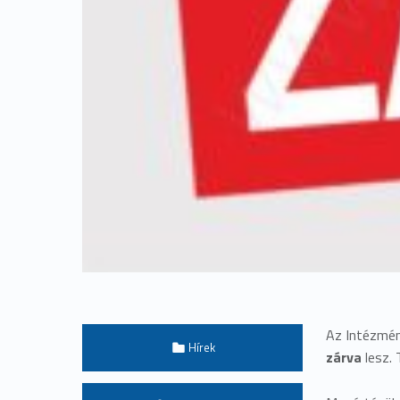
Az Intézmé
Categorized in:
Hírek
zárva
lesz. 
Written by: