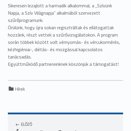
Sikeresen lezajlott a harmadik alkalommal, a „Szívünk
Napja, a Szív Világnapja” alkalmából szervezett
szűrőprogramunk.
Örülünk, hogy újra sokan regisztráltak és ellátogattak
hozzánk, részt vettek a szűrővizsgálatokon. A program
során többek között volt vérnyomás- és vércukormérés,
kézhigiéniai-, diétás- és mozgással kapcsolatos
tanácsadás.
Együttműködő partnereinknek köszönjük a támogatást!
Categorized in:
Hírek
ELŐZŐ