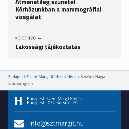
Átmenetileg szünetel
Kórházunkban a mammográfiai
vizsgálat
KÖVETKEZŐ
Lakossági tájékoztatás
Ugrás a főmenühöz
Budapesti Szent Margit Kórház
>
Hírek
>
Szívünk Napja
szűrőprogram
Budapesti Szent Margit Kórház
Budapest 1032, Bécsi út 132.
info@sztmargit.hu