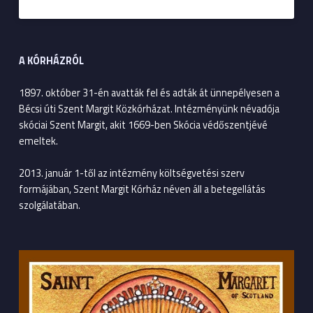
A KÓRHÁZRÓL
1897. október 31-én avatták fel és adták át ünnepélyesen a
Bécsi úti Szent Margit Közkórházat. Intézményünk névadója
skóciai Szent Margit, akit 1669-ben Skócia védőszentjévé
emeltek.
2013. január 1-től az intézmény költségvetési szerv
formájában, Szent Margit Kórház néven áll a betegellátás
szolgálatában.