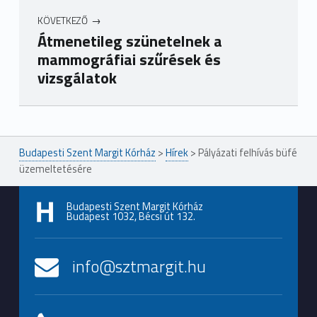
KÖVETKEZŐ
Átmenetileg szünetelnek a
mammográfiai szűrések és
vizsgálatok
Ugrás a főmenühöz
Budapesti Szent Margit Kórház
>
Hírek
>
Pályázati felhívás büfé
üzemeltetésére
Budapesti Szent Margit Kórház
Budapest 1032, Bécsi út 132.
info@sztmargit.hu