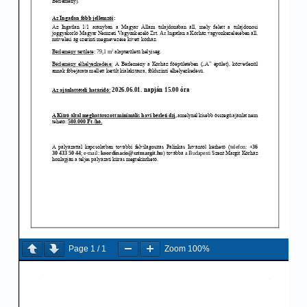
Page
1
/
1
Zoom
100%