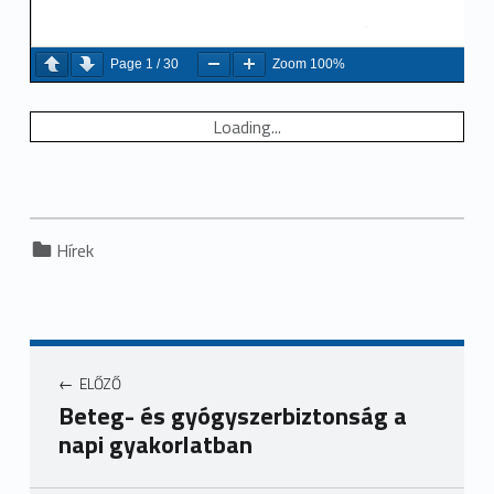
Page
1
/
30
Zoom
100%
Loading...
Categorized in:
Hírek
ELŐZŐ
Beteg- és gyógyszerbiztonság a
napi gyakorlatban