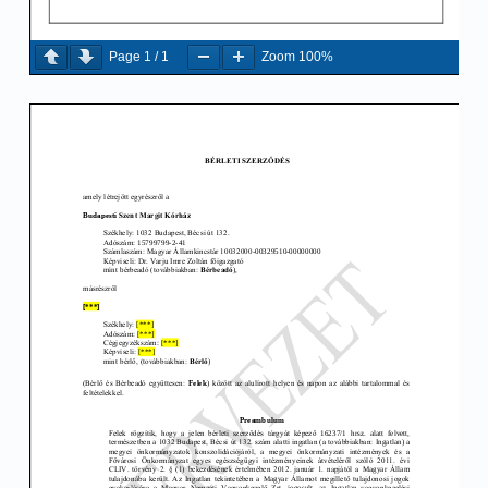
Page
1
/
1
Zoom
100%