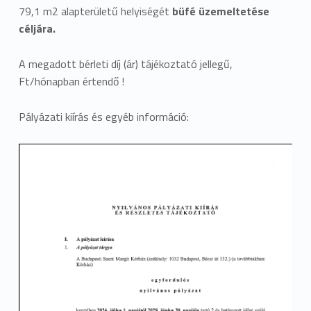
79,1 m2 alapterületű helyiségét
büfé üzemeltetése
céljára.
A megadott bérleti díj (ár) tájékoztató jellegű,
Ft/hónapban értendő !
Pályázati kiírás és egyéb információ: