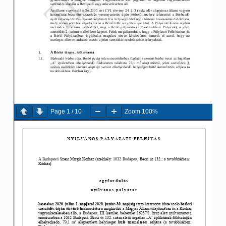
Page
1
/
10
Zoom
100%