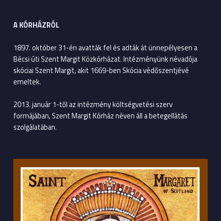
A KÓRHÁZRÓL
1897. október 31-én avatták fel és adták át ünnepélyesen a
Bécsi úti Szent Margit Közkórházat. Intézményünk névadója
skóciai Szent Margit, akit 1669-ben Skócia védőszentjévé
emeltek.
2013. január 1-től az intézmény költségvetési szerv
formájában, Szent Margit Kórház néven áll a betegellátás
szolgálatában.