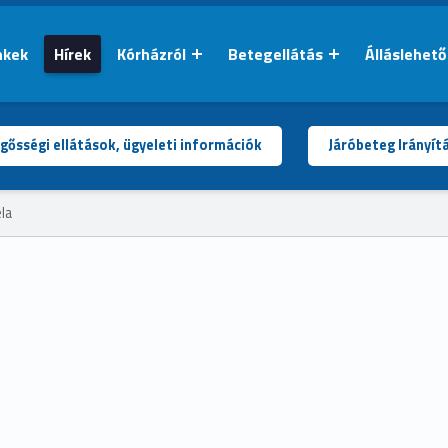
nkek
Hírek
Kórházról
Betegellátás
Álláslehet
gősségi ellátások, ügyeleti információk
Járóbeteg Irányít
la