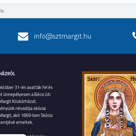
la
info@sztmargit.hu
HÁZRÓL
október 31-én avatták fel és
át ünnepélyesen a Bécsi úti
Margit Közkórházat.
ényünk névadója skóciai
Margit, akit 1669-ben Skócia
entjévé emeltek.