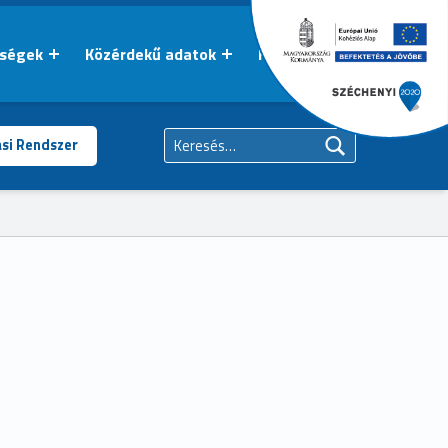
őségek
Közérdekű adatok
Kapcsolat
Keresés:
ási Rendszer