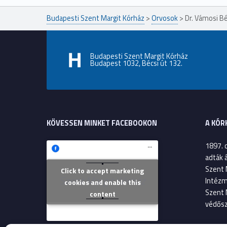
Budapesti Szent Margit Kórház
>
Orvosok
>
Dr. Vámosi Bé
Budapesti Szent Margit Kórház
Budapest 1032, Bécsi út 132.
KÖVESSEN MINKET FACEBOOKON
A KÓR
1897. 
adták 
Szent 
Click to accept marketing
Szent Margit Kórház
Intézm
cookies and enable this
Szent 
content
védősz