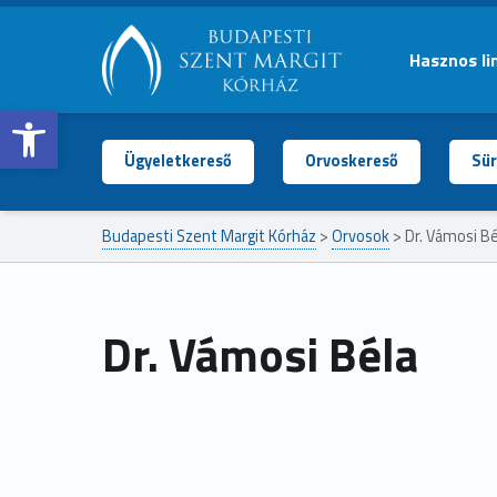
Hasznos li
Open toolbar
BUDAPESTI
SZENT
MARGIT
Ügyeletkereső
Orvoskereső
Sür
KÓRHÁZ
Budapesti Szent Margit Kórház
>
Orvosok
>
Dr. Vámosi Bé
Dr. Vámosi Béla
Ugrás a főmenühöz