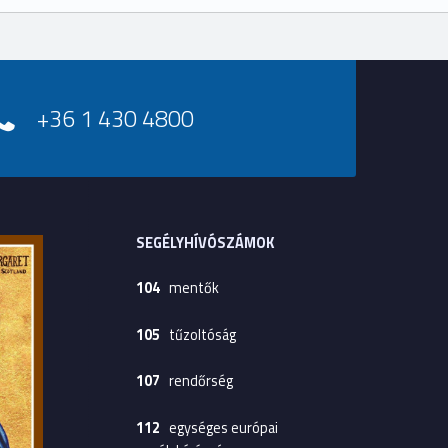
+36 1 430 4800
SEGÉLYHÍVÓSZÁMOK
104
mentők
105
tűzoltóság
107
rendőrség
112
egységes európai