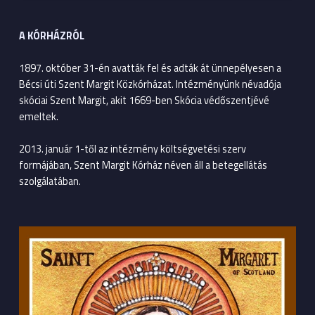
A KÓRHÁZRÓL
1897. október 31-én avatták fel és adták át ünnepélyesen a
Bécsi úti Szent Margit Közkórházat. Intézményünk névadója
skóciai Szent Margit, akit 1669-ben Skócia védőszentjévé
emeltek.
2013. január 1-től az intézmény költségvetési szerv
formájában, Szent Margit Kórház néven áll a betegellátás
szolgálatában.