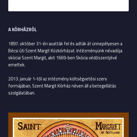
A KÓRHÁZRÓL
1897. október 31-én avatták fel és adták át ünnepélyesen a
Bécsi úti Szent Margit Közkórházat. Intézményünk névadója
skóciai Szent Margit, akit 1669-ben Skócia védőszentjévé
emeltek.
2013. január 1-től az intézmény költségvetési szerv
formájában, Szent Margit Kórház néven áll a betegellátás
szolgálatában.