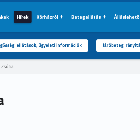
nkek
Hírek
Kórházról
Betegellátás
Álláslehet
gősségi ellátások, ügyeleti információk
Járóbeteg Irányít
 Zsófia
a