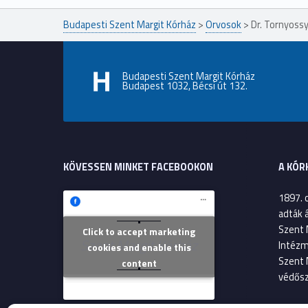
Budapesti Szent Margit Kórház
>
Orvosok
>
Dr. Tornyossy
Budapesti Szent Margit Kórház
Budapest 1032, Bécsi út 132.
KÖVESSEN MINKET FACEBOOKON
A KÓR
1897. 
adták 
Szent 
Click to accept marketing
Szent Margit Kórház
Intézm
cookies and enable this
Szent 
content
védősz