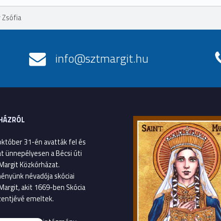
 Zsófia
info@sztmargit.hu
HÁZRÓL
október 31-én avatták fel és
át ünnepélyesen a Bécsi úti
Margit Közkórházat.
ényünk névadója skóciai
Margit, akit 1669-ben Skócia
entjévé emeltek.