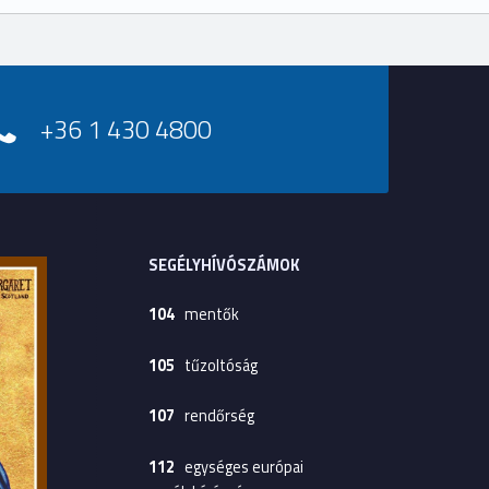
+36 1 430 4800
SEGÉLYHÍVÓSZÁMOK
104
mentők
105
tűzoltóság
107
rendőrség
112
egységes európai