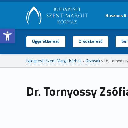
Hasznos li
Open toolbar
BUDAPESTI
SZENT
MARGIT
Ügyeletkereső
Orvoskereső
Sür
KÓRHÁZ
Budapesti Szent Margit Kórház
>
Orvosok
>
Dr. Tornyossy
Dr. Tornyossy Zsófi
Ugrás a főmenühöz