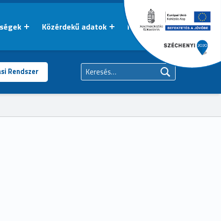
őségek
Közérdekű adatok
Kapcsolat
Keresés:
ási Rendszer