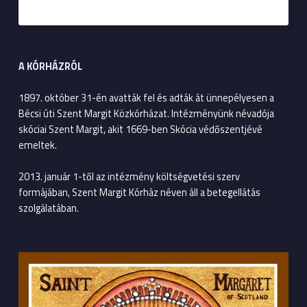
A KÓRHÁZRÓL
1897. október 31-én avatták fel és adták át ünnepélyesen a
Bécsi úti Szent Margit Közkórházat. Intézményünk névadója
skóciai Szent Margit, akit 1669-ben Skócia védőszentjévé
emeltek.
2013. január 1-től az intézmény költségvetési szerv
formájában, Szent Margit Kórház néven áll a betegellátás
szolgálatában.