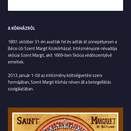
A KÓRHÁZRÓL
1897. október 31-én avatták fel és adták át ünnepélyesen a
Bécsi úti Szent Margit Közkórházat. Intézményünk névadója
skóciai Szent Margit, akit 1669-ben Skócia védőszentjévé
emeltek.
2013. január 1-től az intézmény költségvetési szerv
formájában, Szent Margit Kórház néven áll a betegellátás
szolgálatában.