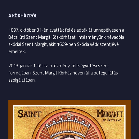
A KÓRHÁZRÓL
1897. október 31-én avatták fel és adták át ünnepélyesen a
Bécsi úti Szent Margit Közkórházat. Intézményünk névadója
skóciai Szent Margit, akit 1669-ben Skócia védőszentjévé
emeltek.
2013. január 1-től az intézmény költségvetési szerv
formájában, Szent Margit Kórház néven áll a betegellátás
szolgálatában.