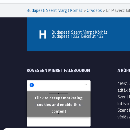
Budapesti Szent Margit Kórház
>
Orvosok
>
Dr. Plavecz Ju
Budapesti Szent Margit Kórház
Budapest 1032, Bécsi út 132.
KÖVESSEN MINKET FACEBOOKON
A KÓR
1897. 
adták 
Szent 
Click to accept marketing
Szent Margit Kórház
Intézm
cookies and enable this
Szent 
content
védősz