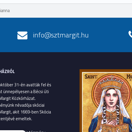
lianna
info@sztmargit.hu
HÁZRÓL
október 31-én avatták fel és
át ünnepélyesen a Bécsi úti
Margit Közkórházat.
ényünk névadója skóciai
Margit, akit 1669-ben Skócia
entjévé emeltek.