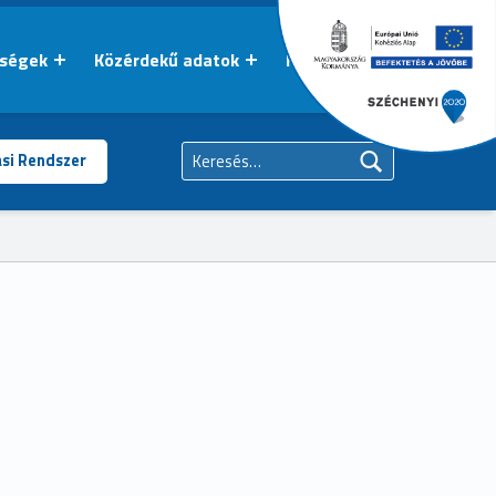
őségek
Közérdekű adatok
Kapcsolat
Keresés:
ási Rendszer