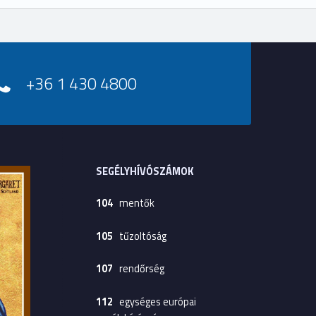
+36 1 430 4800
SEGÉLYHÍVÓSZÁMOK
104
mentők
105
tűzoltóság
107
rendőrség
112
egységes európai