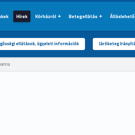
nkek
Hírek
Kórházról
Betegellátás
Álláslehet
gősségi ellátások, ügyeleti információk
Járóbeteg Irányít
lianna