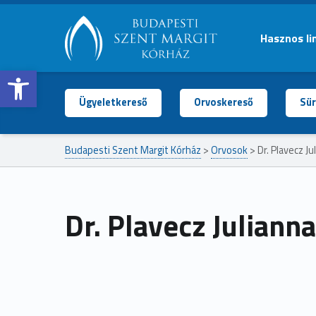
Hasznos li
Open toolbar
BUDAPESTI
SZENT
MARGIT
Ügyeletkereső
Orvoskereső
Sür
KÓRHÁZ
Budapesti Szent Margit Kórház
>
Orvosok
>
Dr. Plavecz Ju
Dr. Plavecz Julianna
Ugrás a főmenühöz