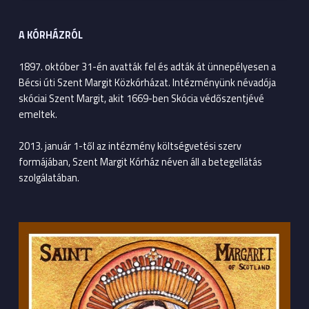
A KÓRHÁZRÓL
1897. október 31-én avatták fel és adták át ünnepélyesen a
Bécsi úti Szent Margit Közkórházat. Intézményünk névadója
skóciai Szent Margit, akit 1669-ben Skócia védőszentjévé
emeltek.
2013. január 1-től az intézmény költségvetési szerv
formájában, Szent Margit Kórház néven áll a betegellátás
szolgálatában.