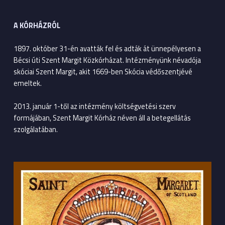
A KÓRHÁZRÓL
1897. október 31-én avatták fel és adták át ünnepélyesen a
Bécsi úti Szent Margit Közkórházat. Intézményünk névadója
skóciai Szent Margit, akit 1669-ben Skócia védőszentjévé
emeltek.
2013. január 1-től az intézmény költségvetési szerv
formájában, Szent Margit Kórház néven áll a betegellátás
szolgálatában.