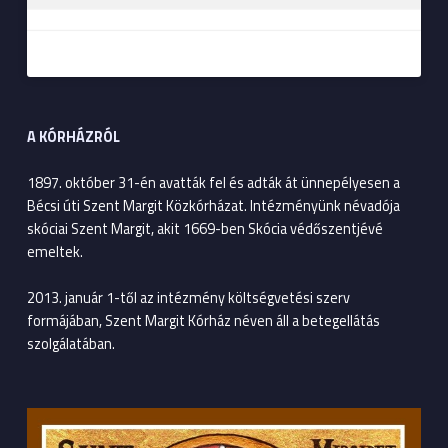
A KÓRHÁZRÓL
1897. október 31-én avatták fel és adták át ünnepélyesen a
Bécsi úti Szent Margit Közkórházat. Intézményünk névadója
skóciai Szent Margit, akit 1669-ben Skócia védőszentjévé
emeltek.
2013. január 1-től az intézmény költségvetési szerv
formájában, Szent Margit Kórház néven áll a betegellátás
szolgálatában.