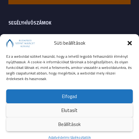
SEGÉLYHÍVÓSZÁMOK
104
mentők
Süti beállítások
105
tűzoltóság
Ez a weboldal sütiket használ, hogy a lehető legjobb felhasználói élményt
nyújthassuk. A cookie-k információkat tárolnak a böngészőjében, és olyan
107
rendőrség
funkciókat látnak el, mint a felismerés, amikor visszatér a weboldalunkra, és
segíti csapatunkat abban, hogy megértsük, a weboldal mely részei
érdekesek és hasznosak.
112
egységes európai segélyhívószám
Elfogad
Elutasít
© 2023 Budapesti Szent Margit Kórház
Beállítások
Kezdőoldal
Adatvédelmi tájékoztatók
Több