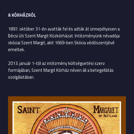
A KÓRHÁZRÓL
1897. október 31-én avatták fel és adták át ünnepélyesen a
Bécsi úti Szent Margit Közkórházat. Intézményünk névadója
skóciai Szent Margit, akit 1669-ben Skócia védőszentjévé
emeltek.
2013. január 1-től az intézmény költségvetési szerv
formájában, Szent Margit Kórház néven áll a betegellátás
szolgálatában.