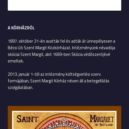
A KÓRHÁZRÓL
1897. október 31-én avatták fel és adták át ünnepélyesen a
Bécsi úti Szent Margit Közkórházat. Intézményünk névadója
skóciai Szent Margit, akit 1669-ben Skócia védőszentjévé
emeltek.
2013. január 1-től az intézmény költségvetési szerv
formájában, Szent Margit Kórház néven áll a betegellátás
szolgálatában.