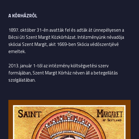
A KÓRHÁZRÓL
1897. október 31-én avatták fel és adták át ünnepélyesen a
Bécsi úti Szent Margit Közkórházat. Intézményünk névadója
skóciai Szent Margit, akit 1669-ben Skócia védőszentjévé
emeltek.
2013. január 1-től az intézmény költségvetési szerv
formájában, Szent Margit Kórház néven áll a betegellátás
szolgálatában.