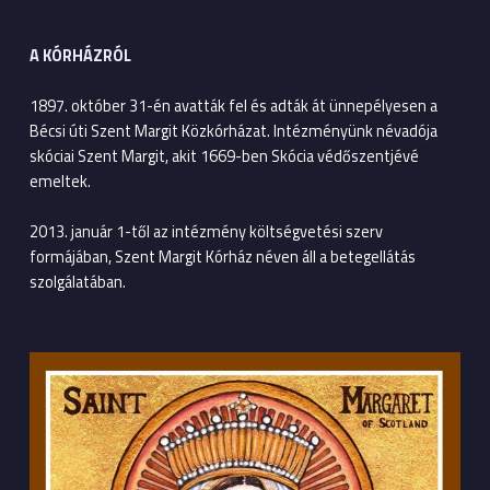
A KÓRHÁZRÓL
1897. október 31-én avatták fel és adták át ünnepélyesen a
Bécsi úti Szent Margit Közkórházat. Intézményünk névadója
skóciai Szent Margit, akit 1669-ben Skócia védőszentjévé
emeltek.
2013. január 1-től az intézmény költségvetési szerv
formájában, Szent Margit Kórház néven áll a betegellátás
szolgálatában.