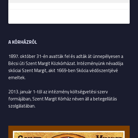
A KÓRHÁZRÓL
1897. október 31-én avatták fel és adták át ünnepélyesen a
Bécsi úti Szent Margit Közkórházat. Intézményünk névadója
skóciai Szent Margit, akit 1669-ben Skócia védőszentjévé
emeltek.
2013. január 1-től az intézmény költségvetési szerv
formájában, Szent Margit Kórház néven áll a betegellátás
szolgálatában.