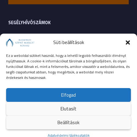
SEGÉLYHÍVÓSZÁMOK
104
mentők
Süti beállítások
105
tűzoltóság
Ez a weboldal sütiket használ, hogy a lehető legjobb felhasználói élményt
nyújthassuk. A cookie-k információkat tárolnak a böngészőjében, és olyan
107
rendőrség
funkciókat látnak el, mint a felismerés, amikor visszatér a weboldalunkra, és
segíti csapatunkat abban, hogy megértsük, a weboldal mely részei
érdekesek és hasznosak.
112
egységes európai segélyhívószám
Elfogad
Elutasít
© 2023 Budapesti Szent Margit Kórház
Beállítások
Kezdőoldal
Adatvédelmi tájékoztatók
Több