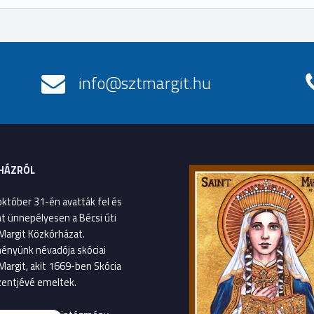
info@sztmargit.hu
HÁZRÓL
október 31-én avatták fel és
át ünnepélyesen a Bécsi úti
Margit Közkórházat.
ényünk névadója skóciai
Margit, akit 1669-ben Skócia
entjévé emeltek.