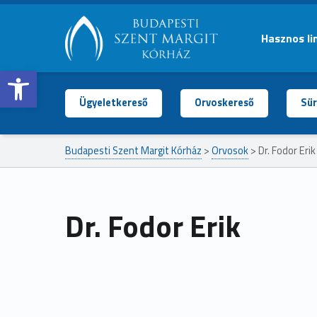
Hasznos li
Open toolbar
BUDAPESTI
SZENT
MARGIT
Ügyeletkereső
Orvoskereső
Sür
KÓRHÁZ
Budapesti Szent Margit Kórház
>
Orvosok
>
Dr. Fodor Erik
Dr. Fodor Erik
Ugrás a főmenühöz