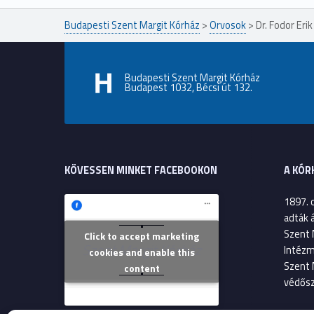
Budapesti Szent Margit Kórház
>
Orvosok
>
Dr. Fodor Erik
Budapesti Szent Margit Kórház
Budapest 1032, Bécsi út 132.
KÖVESSEN MINKET FACEBOOKON
A KÓR
1897. 
adták 
Szent 
Click to accept marketing
Szent Margit Kórház
Intézm
cookies and enable this
Szent 
content
védősz