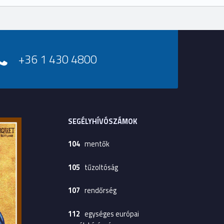
+36 1 430 4800
SEGÉLYHÍVÓSZÁMOK
104
mentők
105
tűzoltóság
107
rendőrség
112
egységes európai