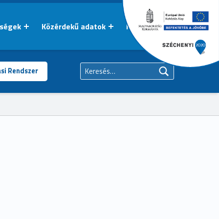
őségek
Közérdekű adatok
Kapcsolat
Keresés:
ási Rendszer