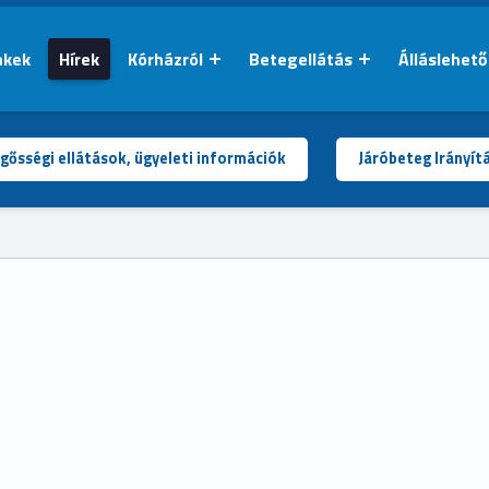
nkek
Hírek
Kórházról
Betegellátás
Álláslehet
gősségi ellátások, ügyeleti információk
Járóbeteg Irányít