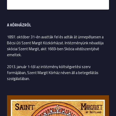
A KÓRHÁZRÓL
1897. október 31-én avatták fel és adták át ünnepélyesen a
Bécsi úti Szent Margit Közkórházat. Intézményünk névadója
skóciai Szent Margit, akit 1669-ben Skócia védőszentjévé
emeltek.
2013. január 1-től az intézmény költségvetési szerv
formájában, Szent Margit Kórház néven áll a betegellátás
szolgálatában.