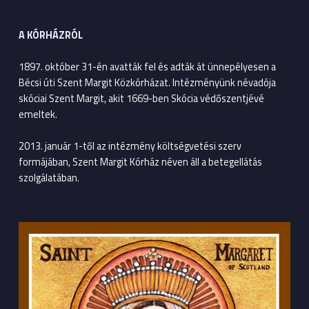
A KÓRHÁZRÓL
1897. október 31-én avatták fel és adták át ünnepélyesen a
Bécsi úti Szent Margit Közkórházat. Intézményünk névadója
skóciai Szent Margit, akit 1669-ben Skócia védőszentjévé
emeltek.
2013. január 1-től az intézmény költségvetési szerv
formájában, Szent Margit Kórház néven áll a betegellátás
szolgálatában.