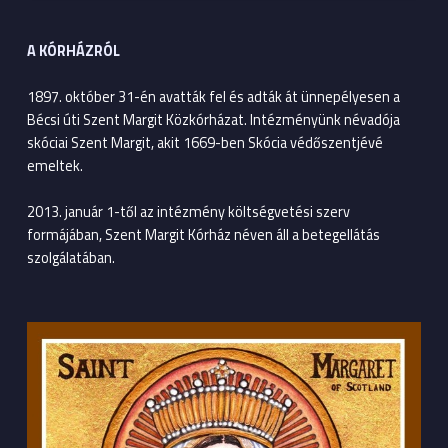
A KÓRHÁZRÓL
1897. október 31-én avatták fel és adták át ünnepélyesen a
Bécsi úti Szent Margit Közkórházat. Intézményünk névadója
skóciai Szent Margit, akit 1669-ben Skócia védőszentjévé
emeltek.
2013. január 1-től az intézmény költségvetési szerv
formájában, Szent Margit Kórház néven áll a betegellátás
szolgálatában.