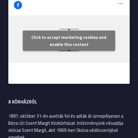
Click to accept marketing cookies and
Szent Margit Kórház
enable this content
A KÓRHÁZRÓL
1897. október 31-én avatták fel és adták át ünnepélyesen a
Bécsi úti Szent Margit Közkórházat. Intézményünk névadója
skóciai Szent Margit, akit 1669-ben Skócia védőszentjévé
emeltek.