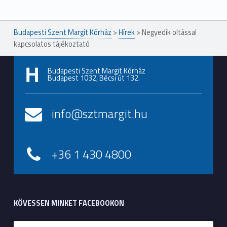
Budapesti Szent Margit Kórház
>
Hírek
>
Negyedik oltással
kapcsolatos tájékoztató
Budapesti Szent Margit Kórház
Budapest 1032, Bécsi út 132.
info@sztmargit.hu
+36 1 430 4800
KÖVESSEN MINKET FACEBOOKON