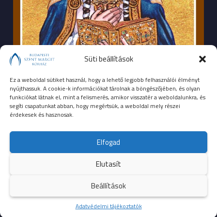
Süti beállítások
Ez a weboldal sütiket használ, hogy a lehető legjobb felhasználói élményt
nyújthassuk. A cookie-k információkat tárolnak a böngészőjében, és olyan
funkciókat látnak el, mint a felismerés, amikor visszatér a weboldalunkra, és
segíti csapatunkat abban, hogy megértsük, a weboldal mely részei
érdekesek és hasznosak.
SEGÉLYHÍVÓSZÁMOK
Elfogad
104
mentők
Elutasít
105
tűzoltóság
Beállítások
107
rendőrség
Kezdőoldal
Adatvédelmi tájékoztatók
Több