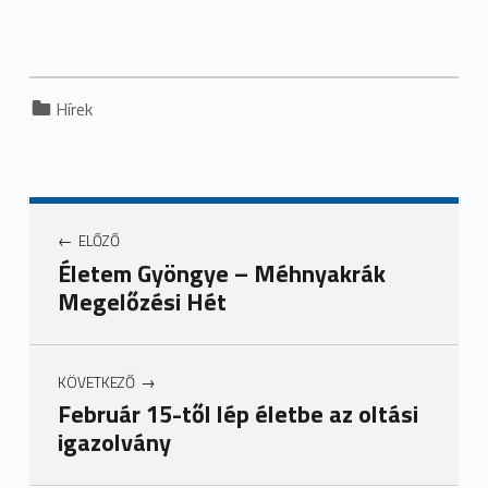
Categorized in:
Hírek
ELŐZŐ
Életem Gyöngye – Méhnyakrák
Megelőzési Hét
KÖVETKEZŐ
Február 15-től lép életbe az oltási
igazolvány
Ugrás a főmenühöz