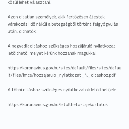
közül lehet választani.
Azon oltatlan személyek, akik fertőzésen átestek,
várakozási idő nélkül a betegségből történt felgyógyulás
után, olthatók.
A negyedik oltáshoz szükséges hozzájáruló nyilatkozat
letölthető, melyet kérünk hozzanak magukkal:
https://koronavirus.gov.hu/sites/default/files/sites/defau
lt/files/imce/hozzajarulo_nyilatkozat_4._oltashoz.pdf
A többi oltáshoz szükséges nyilatkozatok letölthetőek:
https://koronavirus.gov.hu/letoltheto-tajekoztatok