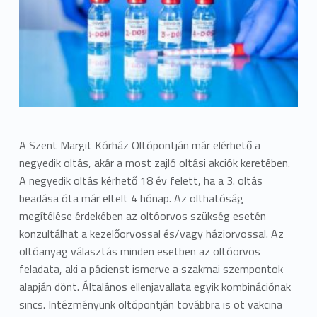
A Szent Margit Kórház Oltópontján már elérhető a
negyedik oltás, akár a most zajló oltási akciók keretében.
A negyedik oltás kérhető 18 év felett, ha a 3. oltás
beadása óta már eltelt 4 hónap. Az olthatóság
megítélése érdekében az oltóorvos szükség esetén
konzultálhat a kezelőorvossal és/vagy háziorvossal. Az
oltóanyag választás minden esetben az oltóorvos
feladata, aki a pácienst ismerve a szakmai szempontok
alapján dönt. Általános ellenjavallata egyik kombinációnak
sincs. Intézményünk oltópontján továbbra is öt vakcina