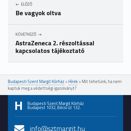
ELŐZŐ
Be vagyok oltva
KÖVETKEZŐ
AstraZeneca 2. részoltással
kapcsolatos tájékoztató
Ugrás a főmenühöz
Budapesti Szent Margit Kórház
>
Hírek
>
Mit tehetünk, ha nem
kaptuk meg a védettségi igazolványt?
Budapesti Szent Margit Kórház
Budapest 1032, Bécsi út 132.
info@sztmargit.hu