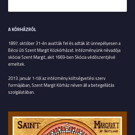
A KÓRHÁZRÓL
1897. október 31-én avatták fel és adták át ünnepélyesen a
Bécsi úti Szent Margit Közkórházat. Intézményünk névadója
skóciai Szent Margit, akit 1669-ben Skócia védőszentjévé
emeltek.
2013. január 1-től az intézmény költségvetési szerv
formájában, Szent Margit Kórház néven áll a betegellátás
szolgálatában.