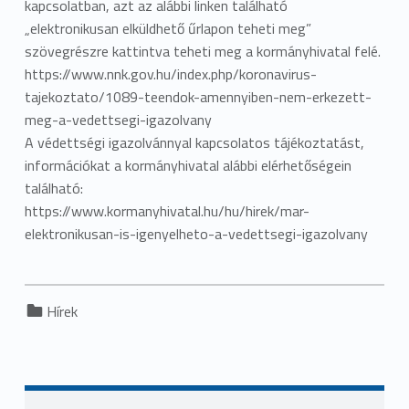
kapcsolatban, azt az alábbi linken található
„elektronikusan elküldhető űrlapon teheti meg”
szövegrészre kattintva teheti meg a kormányhivatal felé.
https://www.nnk.gov.hu/index.php/koronavirus-
tajekoztato/1089-teendok-amennyiben-nem-erkezett-
meg-a-vedettsegi-igazolvany
A védettségi igazolvánnyal kapcsolatos tájékoztatást,
információkat a kormányhivatal alábbi elérhetőségein
található:
https://www.kormanyhivatal.hu/hu/hirek/mar-
elektronikusan-is-igenyelheto-a-vedettsegi-igazolvany
Categorized in:
Hírek