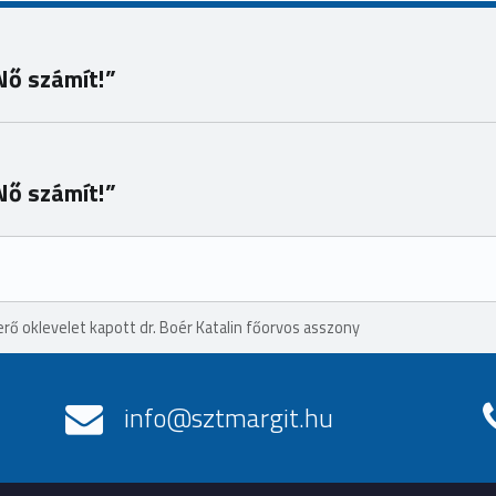
Nő számít!”
Nő számít!”
erő oklevelet kapott dr. Boér Katalin főorvos asszony
info@sztmargit.hu