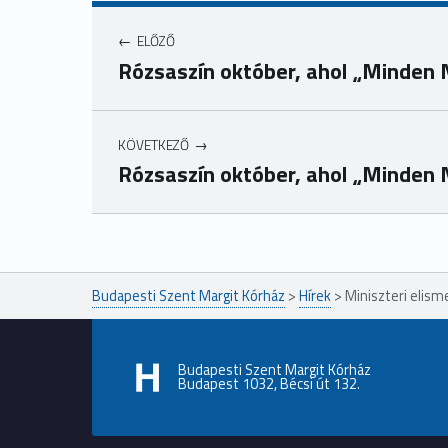
ELŐZŐ
Rózsaszín október, ahol „Minden 
KÖVETKEZŐ
Rózsaszín október, ahol „Minden 
Ugrás a főmenühöz
Budapesti Szent Margit Kórház
>
Hírek
>
Miniszteri elism
Budapesti Szent Margit Kórház
Budapest 1032, Bécsi út 132.