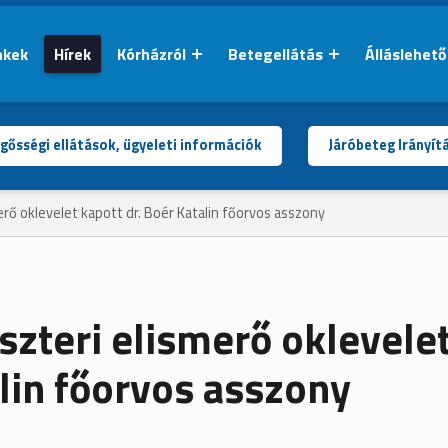
nkek
Hírek
Kórházról
Betegellátás
Álláslehet
gősségi ellátások, ügyeleti információk
Járóbeteg Irányít
erő oklevelet kapott dr. Boér Katalin főorvos asszony
szteri elismerő oklevelet
lin főorvos asszony