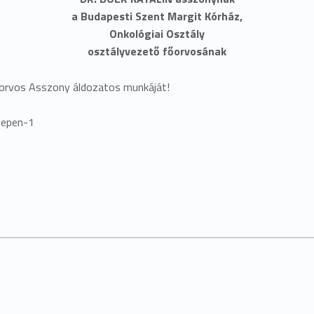
a Budapesti Szent Margit Kórház,
Onkológiai Osztály
osztályvezető főorvosának
őorvos Asszony áldozatos munkáját!
nepen-1