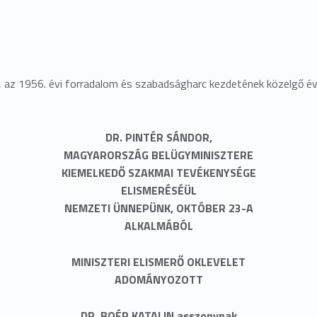
, az 1956. évi forradalom és szabadságharc kezdetének közelgő év
DR. PINTÉR SÁNDOR,
MAGYARORSZÁG BELÜGYMINISZTERE
KIEMELKEDŐ SZAKMAI TEVÉKENYSÉGE
ELISMERÉSÉÜL
NEMZETI ÜNNEPÜNK, OKTÓBER 23-A
ALKALMÁBÓL
MINISZTERI ELISMERŐ OKLEVELET
ADOMÁNYOZOTT
DR. BOÉR KATALIN asszonynak