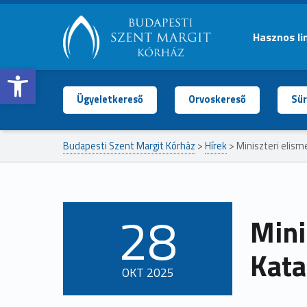
Hasznos li
Open toolbar
BUDAPESTI
SZENT
MARGIT
Ügyeletkereső
Orvoskereső
Sür
KÓRHÁZ
Budapesti Szent Margit Kórház
>
Hírek
>
Miniszteri elism
28
Mini
POSTED ON:
Kata
OKT
2025