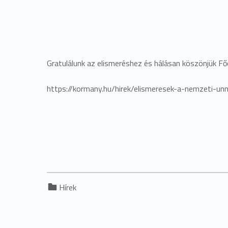
Gratulálunk az elismeréshez és hálásan köszönjük F
https://kormany.hu/hirek/elismeresek-a-nemzeti-un
Categorized in:
Hírek