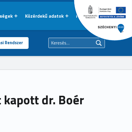
őségek
Közérdekű adatok
Kapcsolat
Keresés:
ási Rendszer
 kapott dr. Boér