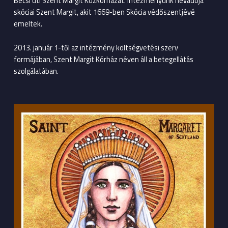
Bécsi úti Szent Margit Közkórházat. Intézményünk névadója
skóciai Szent Margit, akit 1669-ben Skócia védőszentjévé
emeltek.
2013. január 1-től az intézmény költségvetési szerv
formájában, Szent Margit Kórház néven áll a betegellátás
szolgálatában.