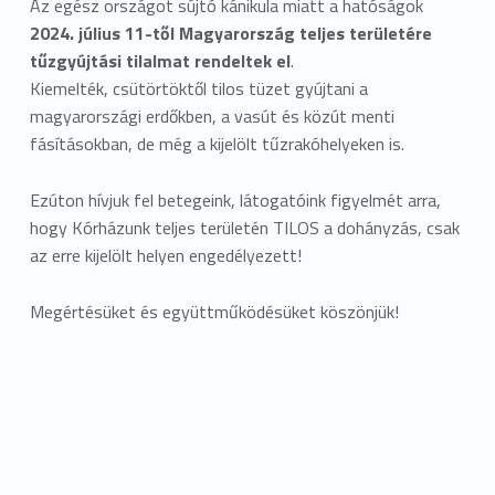
Az egész országot sújtó kánikula miatt a hatóságok
2024. július 11-től Magyarország teljes területére
tűzgyújtási tilalmat rendeltek el
.
Kiemelték, csütörtöktől tilos tüzet gyújtani a
magyarországi erdőkben, a vasút és közút menti
fásításokban, de még a kijelölt tűzrakóhelyeken is.
Ezúton hívjuk fel betegeink, látogatóink figyelmét arra,
hogy Kórházunk teljes területén TILOS a dohányzás, csak
az erre kijelölt helyen engedélyezett!
Megértésüket és együttműködésüket köszönjük!