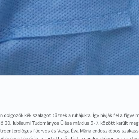
 dolgozók kék szalagot tűznek a ruhájukra. Így hívják fel a figye
ó 30. Jubileumi Tudományos Ülése március 5-7. között került me
troenterológus főorvos és Varga Éva Mária endoszkópos szakassz
szítésének témájában tartott előadást az endoszkópos assziszt