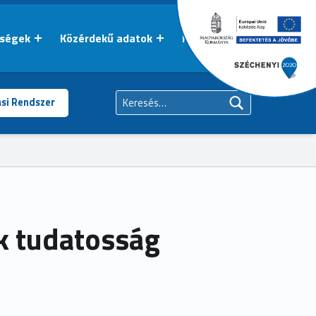
őségek
Közérdekű adatok
Kapcsolat
Keresés:
ási Rendszer
k tudatosság