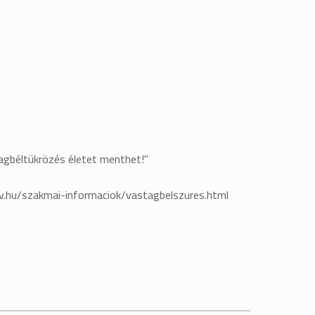
tagbéltükrözés életet menthet!"
gov.hu/szakmai-informaciok/vastagbelszures.html