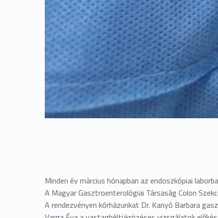
Minden év március hónapban az endoszkópiai laborban
A Magyar Gasztroenterológiai Társaság Colon Szekci
A rendezvényen kórházunkat Dr. Kanyó Barbara gasz
Varga Éva a vastagbéltükrözéses vizsgálatok előké