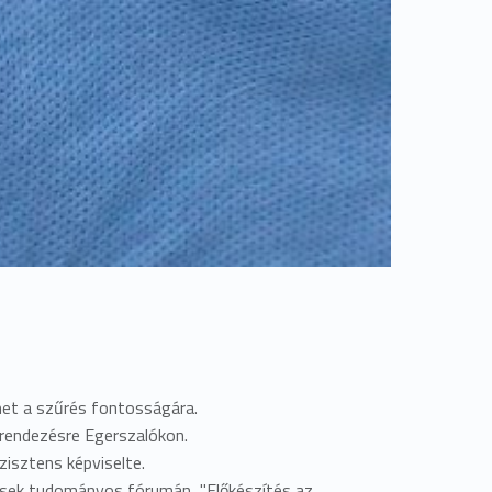
lmet a szűrés fontosságára.
grendezésre Egerszalókon.
isztens képviselte.
ensek tudományos fórumán "Előkészítés az