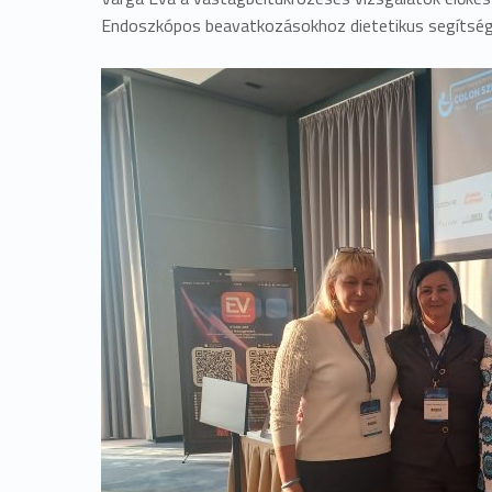
Endoszkópos beavatkozásokhoz dietetikus segítségév