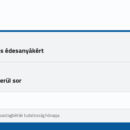
ós édesanyákért
erül sor
 vastagbélrák tudatosság hónapja