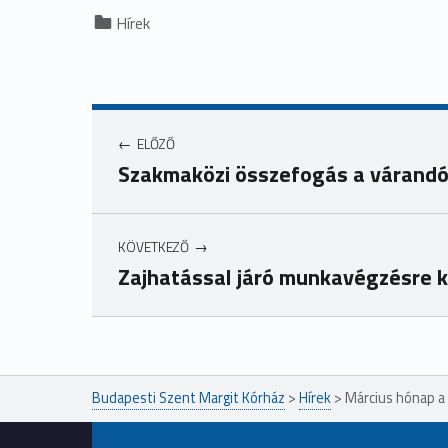
Categorized in:
Hírek
ELŐZŐ
Szakmaközi összefogás a várand
KÖVETKEZŐ
Zajhatással járó munkavégzésre k
Ugrás a főmenühöz
Budapesti Szent Margit Kórház
>
Hírek
>
Március hónap a