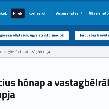
nkek
Hírek
Kórházról
Betegellátás
Álláslehet
gősségi ellátások, ügyeleti információk
Járóbeteg Irányít
 vastagbélrák tudatosság hónapja
ius hónap a vastagbélrá
apja