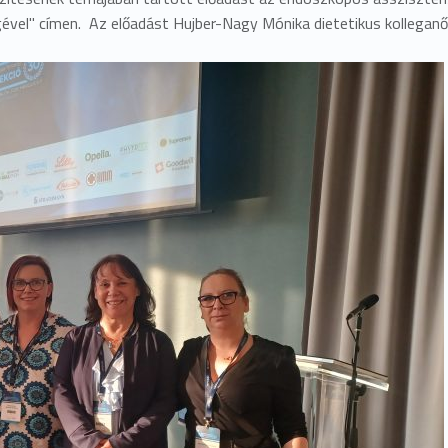
el" címen. Az előadást Hujber-Nagy Mónika dietetikus kolleganőv