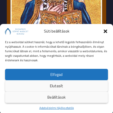
Süti beállítások
Ez a weboldal sütiket használ, hogy a lehető legjobb felhasználói élményt
nyújthassuk. A cookie-k információkat tárolnak a böngészőjében, és olyan
funkciókat látnak el, mint a felismerés, amikor visszatér a weboldalunkra, és
segíti csapatunkat abban, hogy megértsük, a weboldal mely részei
érdekesek és hasznosak.
SEGÉLYHÍVÓSZÁMOK
Elfogad
104
mentők
Elutasít
105
tűzoltóság
Beállítások
107
rendőrség
Kezdőoldal
Adatvédelmi tájékoztatók
Több