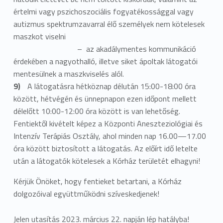
értelmi vagy pszichoszociális fogyatékossággal vagy
autizmus spektrumzavarral élő személyek nem kötelesek
maszkot viselni
– az akadálymentes kommunikáció
érdekében a nagyothalló, illetve siket ápoltak látogatói
mentesülnek a maszkviselés alól.
A látogatásra hétköznap délután 15:00-18:00 óra
között, hétvégén és ünnepnapon ezen időpont mellett
délelőtt 10:00-12:00 óra között is van lehetőség.
Fentiektől kivételt képez a Központi Aneszteziológiai és
Intenzív Terápiás Osztály, ahol minden nap 16.00—17.00
óra között biztosított a látogatás. Az előírt idő letelte
után a látogatók kötelesek a Kórház területét elhagyni!
Kérjük Önöket, hogy fentieket betartani, a Kórház
dolgozóival együttműködni szíveskedjenek!
Jelen utasítás 2023. március 22. napján lép hatályba!