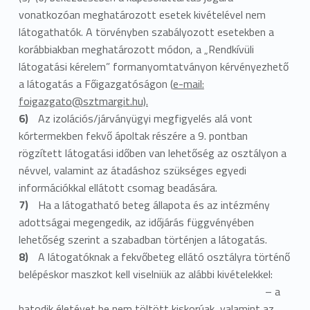
vonatkozóan meghatározott esetek kivételével nem
látogathatók. A törvényben szabályozott esetekben a
korábbiakban meghatározott módon, a „Rendkívüli
látogatási kérelem” formanyomtatványon kérvényezhető
a látogatás a Főigazgatóságon (
e-mail:
foigazgato@sztmargit.hu).
Az izolációs/járványügyi megfigyelés alá vont
kórtermekben fekvő ápoltak részére a 9. pontban
rögzített látogatási időben van lehetőség az osztályon a
névvel, valamint az átadáshoz szükséges egyedi
információkkal ellátott csomag beadására.
Ha a látogatható beteg állapota és az intézmény
adottságai megengedik, az időjárás függvényében
lehetőség szerint a szabadban történjen a látogatás.
A látogatóknak a fekvőbeteg ellátó osztályra történő
belépéskor maszkot kell viselniük az alábbi kivételekkel:
– a
hatodik életévet be nem töltött kiskorúak, valamint az