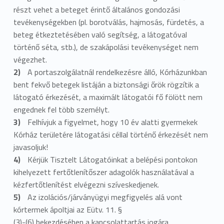
részt vehet a beteget érintő általános gondozási
tevékenységekben (pl. borotválás, hajmosás, fürdetés, a
beteg étkeztetésében való segítség, a látogatóval
történő séta, stb.), de szakápolási tevékenységet nem
végezhet.
A portaszolgálatnál rendelkezésre álló, Kórházunkban
bent fekvő betegek listáján a biztonsági őrök rögzítik a
látogató érkezését, a maximált látogatói fő fölött nem
engednek fel több személyt.
Felhívjuk a figyelmet, hogy 10 év alatti gyermekek
Kórház területére látogatási céllal történő érkezését nem
javasoljuk!
Kérjük Tisztelt Látogatóinkat a belépési pontokon
kihelyezett fertőtlenítőszer adagolók használatával a
kézfertőtlenítést elvégezni szíveskedjenek.
Az izolációs/járványügyi megfigyelés alá vont
kórtermek ápoltjai az Eütv. 11. §
(3)-(6) bekezdésében a kapcsolattartás jogára