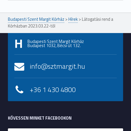
Ugrás a főmenühöz
Budapesti Szent Margit Kórház
>
Hírek
>
Látogatási rend a
Kórházban 2023.03.22-től
Budapesti Szent Margit Kórház
Budapest 1032, Bécsi út 132.
info@sztmargit.hu
+36 1 430 4800
KÖVESSEN MINKET FACEBOOKON