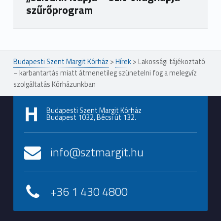
szűrőprogram
Ugrás a főmenühöz
Budapesti Szent Margit Kórház
>
Hírek
>
Lakossági tájékoztató
– karbantartás miatt átmenetileg szünetelni fog a melegvíz
szolgáltatás Kórházunkban
Budapesti Szent Margit Kórház
Budapest 1032, Bécsi út 132.
info@sztmargit.hu
+36 1 430 4800