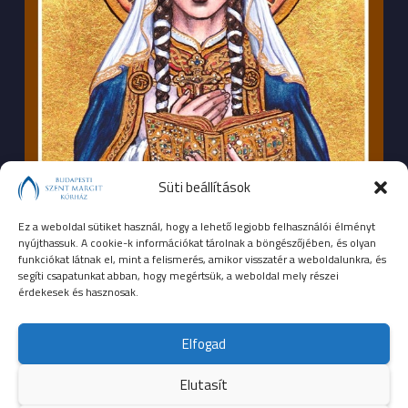
Süti beállítások
Ez a weboldal sütiket használ, hogy a lehető legjobb felhasználói élményt
nyújthassuk. A cookie-k információkat tárolnak a böngészőjében, és olyan
funkciókat látnak el, mint a felismerés, amikor visszatér a weboldalunkra, és
segíti csapatunkat abban, hogy megértsük, a weboldal mely részei
érdekesek és hasznosak.
SEGÉLYHÍVÓSZÁMOK
Elfogad
104
mentők
Elutasít
105
tűzoltóság