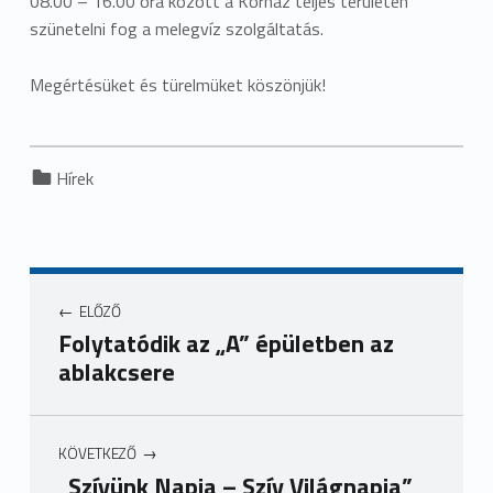
08.00 – 16.00 óra között a Kórház teljes területén
szünetelni fog a melegvíz szolgáltatás.
Megértésüket és türelmüket köszönjük!
Categorized in:
Hírek
ELŐZŐ
Folytatódik az „A” épületben az
ablakcsere
KÖVETKEZŐ
„Szívünk Napja – Szív Világnapja”