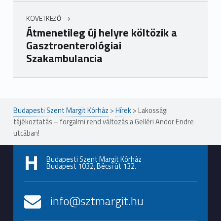
KÖVETKEZŐ
Átmenetileg új helyre költözik a
Gasztroenterológiai
Szakambulancia
Ugrás a főmenühöz
Budapesti Szent Margit Kórház
>
Hírek
>
Lakossági
tájékoztatás – forgalmi rend változás a Gelléri Andor Endre
utcában!
Budapesti Szent Margit Kórház
Budapest 1032, Bécsi út 132.
info@sztmargit.hu