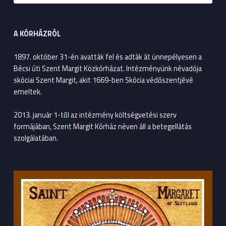
A KÓRHÁZRÓL
1897. október 31-én avatták fel és adták át ünnepélyesen a
Bécsi úti Szent Margit Közkórházat. Intézményünk névadója
skóciai Szent Margit, akit 1669-ben Skócia védőszentjévé
emeltek.
2013. január 1-től az intézmény költségvetési szerv
formájában, Szent Margit Kórház néven áll a betegellátás
szolgálatában.