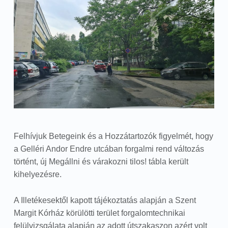
Felhívjuk Betegeink és a Hozzátartozók figyelmét, hogy
a Gelléri Andor Endre utcában forgalmi rend változás
történt, új Megállni és várakozni tilos! tábla került
kihelyezésre.
A Illetékesektől kapott tájékoztatás alapján a Szent
Margit Kórház körülötti terület forgalomtechnikai
felülvizsgálata alapján az adott útszakaszon azért volt