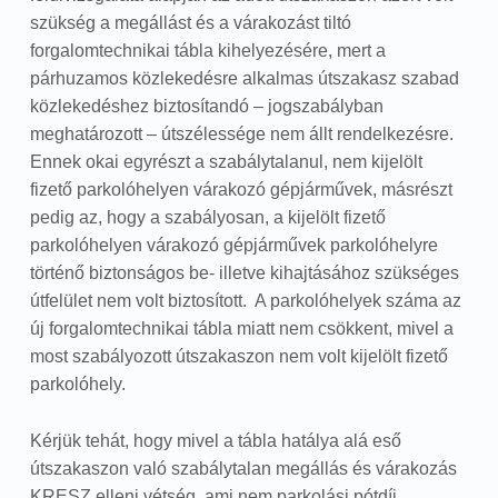
szükség a megállást és a várakozást tiltó
forgalomtechnikai tábla kihelyezésére, mert a
párhuzamos közlekedésre alkalmas útszakasz szabad
közlekedéshez biztosítandó – jogszabályban
meghatározott – útszélessége nem állt rendelkezésre.
Ennek okai egyrészt a szabálytalanul, nem kijelölt
fizető parkolóhelyen várakozó gépjárművek, másrészt
pedig az, hogy a szabályosan, a kijelölt fizető
parkolóhelyen várakozó gépjárművek parkolóhelyre
történő biztonságos be- illetve kihajtásához szükséges
útfelület nem volt biztosított. A parkolóhelyek száma az
új forgalomtechnikai tábla miatt nem csökkent, mivel a
most szabályozott útszakaszon nem volt kijelölt fizető
parkolóhely.
Kérjük tehát, hogy mivel a tábla hatálya alá eső
útszakaszon való szabálytalan megállás és várakozás
KRESZ elleni vétség, ami nem parkolási pótdíj