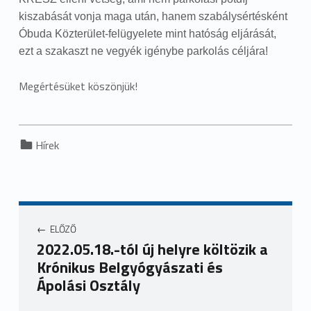
kiszabását vonja maga után, hanem szabálysértésként
Óbuda Közterület-felügyelete mint hatóság eljárását,
ezt a szakaszt ne vegyék igénybe parkolás céljára!
Megértésüket köszönjük!
Categorized in:
Hírek
ELŐZŐ
2022.05.18.-tól új helyre költözik a
Krónikus Belgyógyászati és
Ápolási Osztály