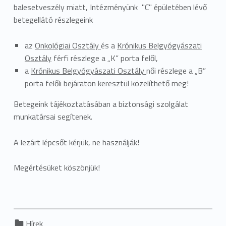
balesetveszély miatt, Intézményünk "C" épületében lévő
betegellátó részlegeink
az
Onkológiai Osztály
és a
Krónikus Belgyógyászati
Osztály
férfi részlege a „K” porta felől,
a
Krónikus Belgyógyászati Osztály
női részlege a „B”
porta felőli bejáraton keresztül közelíthető meg!
Betegeink tájékoztatásában a biztonsági szolgálat
munkatársai segítenek.
A lezárt lépcsőt kérjük, ne használják!
Megértésüket köszönjük!
Categorized in:
Hírek