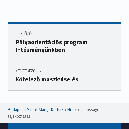
ELŐZŐ
Pályaorientációs program
Intézményünkben
KÖVETKEZŐ
Kötelező maszkviselés
Ugrás a főmenühöz
Budapesti Szent Margit Kórház
>
Hírek
>
Lakossági
tájékoztatás