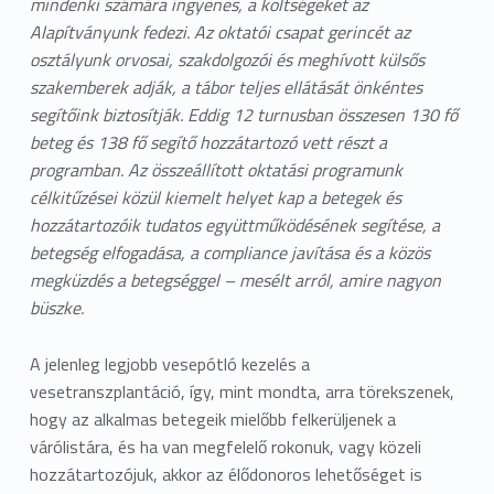
mindenki számára ingyenes, a költségeket az
Alapítványunk fedezi. Az oktatói csapat gerincét az
osztályunk orvosai, szakdolgozói és meghívott külsős
szakemberek adják, a tábor teljes ellátását önkéntes
segítőink biztosítják. Eddig 12 turnusban összesen 130 fő
beteg és 138 fő segítő hozzátartozó vett részt a
programban. Az összeállított oktatási programunk
célkitűzései közül kiemelt helyet kap a betegek és
hozzátartozóik tudatos együttműködésének segítése, a
betegség elfogadása, a compliance javítása és a közös
megküzdés a betegséggel – mesélt arról, amire nagyon
büszke.
A jelenleg legjobb vesepótló kezelés a
vesetranszplantáció, így, mint mondta, arra törekszenek,
hogy az alkalmas betegeik mielőbb felkerüljenek a
várólistára, és ha van megfelelő rokonuk, vagy közeli
hozzátartozójuk, akkor az élődonoros lehetőséget is