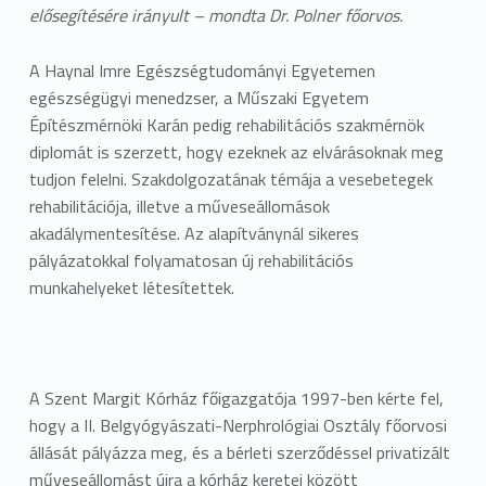
elősegítésére irányult – mondta Dr. Polner főorvos.
A Haynal Imre Egészségtudományi Egyetemen
egészségügyi menedzser, a Műszaki Egyetem
Építészmérnöki Karán pedig rehabilitációs szakmérnök
diplomát is szerzett, hogy ezeknek az elvárásoknak meg
tudjon felelni. Szakdolgozatának témája a vesebetegek
rehabilitációja, illetve a műveseállomások
akadálymentesítése. Az alapítványnál sikeres
pályázatokkal folyamatosan új rehabilitációs
munkahelyeket létesítettek.
A Szent Margit Kórház főigazgatója 1997-ben kérte fel,
hogy a II. Belgyógyászati-Nerphrológiai Osztály főorvosi
állását pályázza meg, és a bérleti szerződéssel privatizált
műveseállomást újra a kórház keretei között