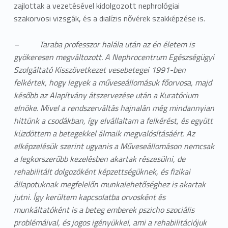
zajlottak a vezetésével kidolgozott nephrológiai
szakorvosi vizsgák, és a dialízis nővérek szakképzése is.
– Taraba professzor halála után az én életem is
gyökeresen megváltozott. A Nephrocentrum Egészségügyi
Szolgáltató Kisszövetkezet vesebetegei 1991-ben
felkértek, hogy legyek a műveseállomásuk főorvosa, majd
később az Alapítvány átszervezése után a Kuratórium
elnöke. Mivel a rendszerváltás hajnalán még mindannyian
hittünk a csodákban, így elvállaltam a felkérést, és együtt
küzdöttem a betegekkel álmaik megvalósításáért. Az
elképzelésük szerint ugyanis a Műveseállomáson nemcsak
a legkorszerűbb kezelésben akartak részesülni, de
rehabilitált dolgozóként képzettségüknek, és fizikai
állapotuknak megfelelőn munkalehetőséghez is akartak
jutni. Így kerültem kapcsolatba orvosként és
munkáltatóként is a beteg emberek pszicho szociális
problémáival, és jogos igényükkel, ami a rehabilitációjuk