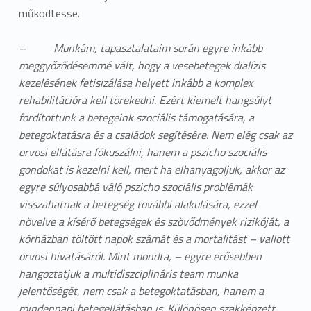
működtesse.
– Munkám, tapasztalataim során egyre inkább
meggyőződésemmé vált, hogy a vesebetegek dialízis
kezelésének fetisizálása helyett inkább a komplex
rehabilitációra kell törekedni. Ezért kiemelt hangsúlyt
fordítottunk a betegeink szociális támogatására, a
betegoktatásra és a családok segítésére. Nem elég csak az
orvosi ellátásra fókuszálni, hanem a pszicho szociális
gondokat is kezelni kell, mert ha elhanyagoljuk, akkor az
egyre súlyosabbá váló pszicho szociális problémák
visszahatnak a betegség további alakulására, ezzel
növelve a kísérő betegségek és szövődmények rizikóját, a
kórházban töltött napok számát és a mortalitást – vallott
orvosi hivatásáról. Mint mondta, – egyre erősebben
hangoztatjuk a multidiszciplináris team munka
jelentőségét, nem csak a betegoktatásban, hanem a
mindennapi betegellátásban is. Különösen szakképzett