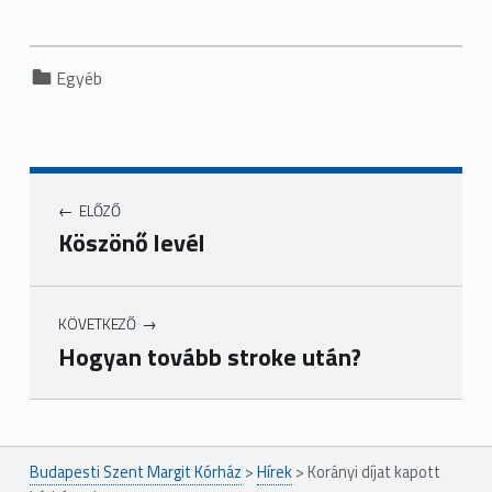
Categorized in:
Egyéb
ELŐZŐ
Köszönő levél
KÖVETKEZŐ
Hogyan tovább stroke után?
Ugrás a főmenühöz
Budapesti Szent Margit Kórház
>
Hírek
>
Korányi díjat kapott