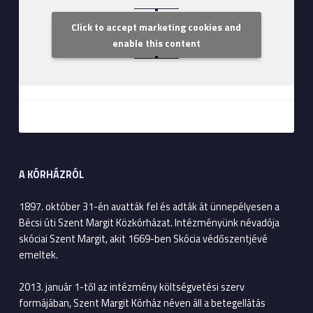
Click to accept marketing cookies and
Szent Margit Kórház
enable this content
A KÓRHÁZRÓL
1897. október 31-én avatták fel és adták át ünnepélyesen a
Bécsi úti Szent Margit Közkórházat. Intézményünk névadója
skóciai Szent Margit, akit 1669-ben Skócia védőszentjévé
emeltek.
2013. január 1-től az intézmény költségvetési szerv
formájában, Szent Margit Kórház néven áll a betegellátás