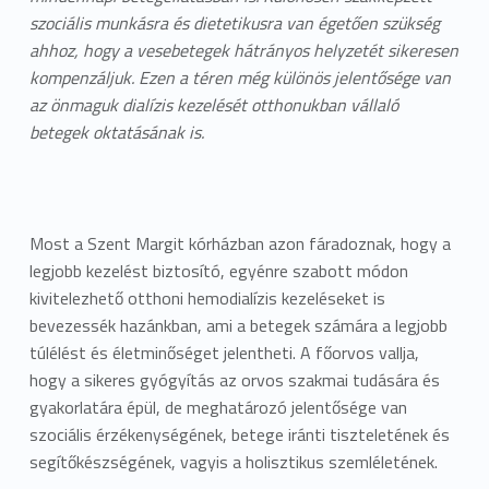
szociális munkásra és dietetikusra van égetően szükség
ahhoz, hogy a vesebetegek hátrányos helyzetét sikeresen
kompenzáljuk. Ezen a téren még különös jelentősége van
az önmaguk dialízis kezelését otthonukban vállaló
betegek oktatásának is.
Most a Szent Margit kórházban azon fáradoznak, hogy a
legjobb kezelést biztosító, egyénre szabott módon
kivitelezhető otthoni hemodialízis kezeléseket is
bevezessék hazánkban, ami a betegek számára a legjobb
túlélést és életminőséget jelentheti. A főorvos vallja,
hogy a sikeres gyógyítás az orvos szakmai tudására és
gyakorlatára épül, de meghatározó jelentősége van
szociális érzékenységének, betege iránti tiszteletének és
segítőkészségének, vagyis a holisztikus szemléletének.