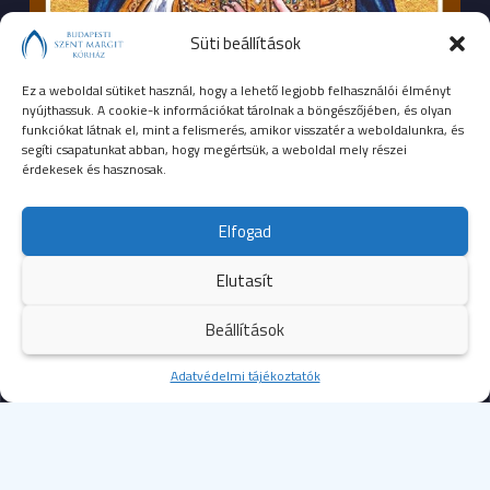
Süti beállítások
Ez a weboldal sütiket használ, hogy a lehető legjobb felhasználói élményt
nyújthassuk. A cookie-k információkat tárolnak a böngészőjében, és olyan
funkciókat látnak el, mint a felismerés, amikor visszatér a weboldalunkra, és
segíti csapatunkat abban, hogy megértsük, a weboldal mely részei
érdekesek és hasznosak.
SEGÉLYHÍVÓSZÁMOK
Elfogad
104
mentők
Elutasít
105
tűzoltóság
Beállítások
107
rendőrség
Kezdőoldal
Adatvédelmi tájékoztatók
Több
112
egységes európai segélyhívószám