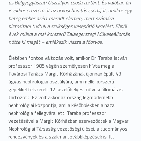
es Belgyógyászati Osztályon csoda történt. És valóban én
is ekkor éreztem át az orvosi hivatás csodáját, amikor egy
beteg ember azért maradt életben, mert számára
biztosítani tudtuk a szükséges vesepótló kezelést. Ebből
évek múlva a mai korszerű Zalaegerszegi Műveseállomás
nőtte ki magát – emlékszik vissza a főorvos.
Életében fontos változás volt, amikor Dr. Taraba István
professzor 1985 végén személyesen hívta meg a
Fővárosi Tanács Margit Kórházának újonnan épült 43
ágyas nephrologiai osztályára, ami mellé korszerű
gépekkel felszerelt 12 kezelőhelyes műveseállomás is
tartozott. Ez volt akkor az ország legmodernebb
nephrológiai központja, ami a későbbiekben a haza
nephrológia fellegvára lett. Taraba professzor
vezetésével a Margit Kórházban szerveződtek a Magyar
Nephrológiai Társaság vezetőségi ülései, a tudományos
rendezvények és a szakmai továbbképzések is. Itt