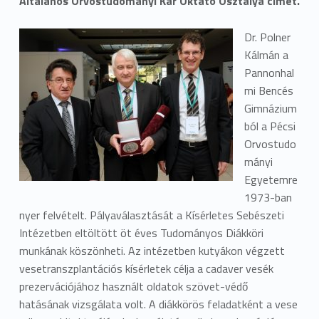
Általános Orvostudományi Kar Oktató Osztálya címet.
Dr. Polner
Kálmán a
Pannonhal
mi Bencés
Gimnázium
ból a Pécsi
Orvostudo
mányi
Egyetemre
1973-ban
nyer felvételt. Pályaválasztását a Kísérletes Sebészeti
Intézetben eltöltött öt éves Tudományos Diákköri
munkának köszönheti. Az intézetben kutyákon végzett
vesetranszplantációs kísérletek célja a cadaver vesék
prezervációjához használt oldatok szövet-védő
hatásának vizsgálata volt. A diákkörös feladatként a vese