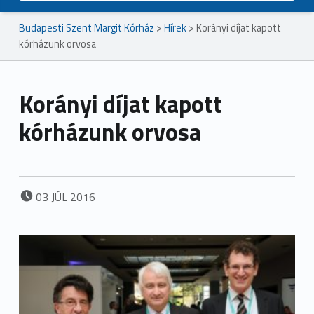
Budapesti Szent Margit Kórház
>
Hírek
>
Korányi díjat kapott
kórházunk orvosa
Korányi díjat kapott
kórházunk orvosa
POSTED ON:
03
JÚL
2016