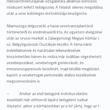
mikroarchitekturájának vizsgálatára alkalmas korróziós
módszert kellett kidolgoznia. A feladat sikeres megoldása
után a vese különleges érstruktúrája lenyűgözte.
Államvizsga dolgozatát a hazai vesetranszplantáció
történetéről és eredményeiről írta. Az egyetem elvégzése
után az orvosi munkát a Zalaegerszegi Megyei Kórház I.
sz. Belgyógyászati Osztályán kezdte. A téma iránti
érdeklődésének és határtalan lelkesedésének
köszönhetően három év múlva már önállóan végezhetett
vesebiopsziákat, vesebetegek gondozását, és
immunoszuppresszív kezelését, majd később megbízást
kapott a vesebetegek peritoneális dialízis kezelésének
megszervezésére is.
– Amikor az első betegünk krónikus dialízis
kezelését már otthonról bejáró betegként tudtuk
folytatni, akkor a kórházunkban az a hír járta, hogy az I.-