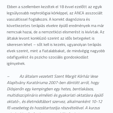
Ebben a szellemben kezdtek el 18 évvel ezelőtt az egyik
legsúlyosabb nephrológiai kórképpel, az ANCA asszociált
vasculitissel foglalkozni. A korrekt diagnózisra és
következetes terápiás elvekre épülő eredményeik ma már
nemcsak hazai, de a nemzetközi elismerést is kivívtak. Az
általuk levont konklúzió szerint az idős betegeket is
sikeresen lehet – sőt kell is kezelni, ugyanolyan terápiás
elvek szerint, mint a fiatalabbakat, de mindvégig nagyobb
odafigyelést és pszicho szociális gondoskodást
igényelnek.
– Az általam vezetett Szent Margit Kórház Vese
Alapítvány Kuratóriuma 2007-ben döntött arról, hogy
Diósjenőn egy kempingben egy hetes, bentlakásos,
multidiszciplináris elméleti és gyakorlati oktatásra épülő
oktató-, és életmódtábort szervez, alkalmanként 10-12
fő vesebeteg és hozzátartozója részvételével. A kurzus