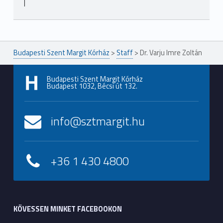
|
Ugrás a főmenühöz
Budapesti Szent Margit Kórház
>
Staff
>
Dr. Varju Imre Zoltán
Budapesti Szent Margit Kórház
Budapest 1032, Bécsi út 132.
info@sztmargit.hu
+36 1 430 4800
KÖVESSEN MINKET FACEBOOKON