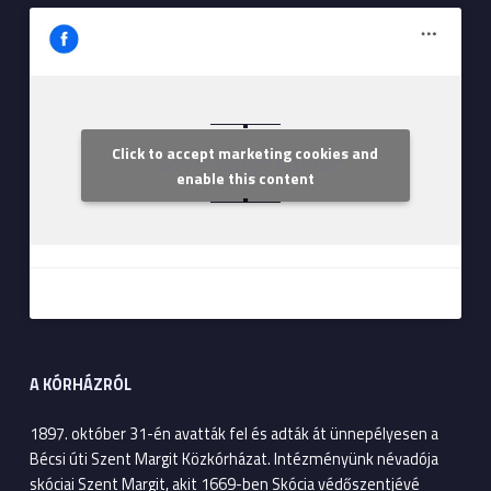
Click to accept marketing cookies and
Szent Margit Kórház
enable this content
A KÓRHÁZRÓL
1897. október 31-én avatták fel és adták át ünnepélyesen a
Bécsi úti Szent Margit Közkórházat. Intézményünk névadója
skóciai Szent Margit, akit 1669-ben Skócia védőszentjévé