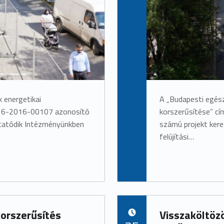
 energetikai
A „Budapesti egés
-16-2016-00107 azonosító
korszerűsítése” 
ytatódik Intézményünkben
számú projekt ker
felújítási…
korszerűsítés
Visszaköltözö
POSTED ON: