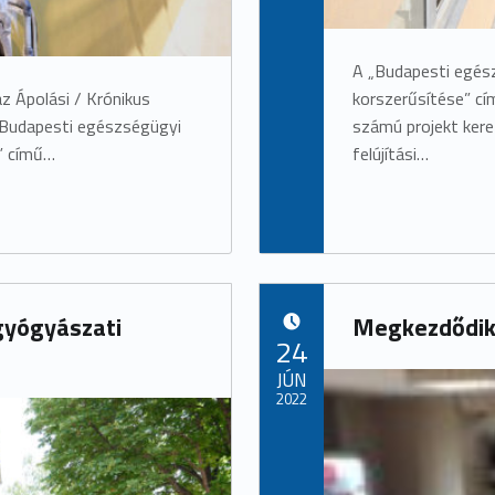
A „Budapesti egés
z Ápolási / Krónikus
korszerűsítése” 
„Budapesti egészségügyi
számú projekt ker
” című…
felújítási…
lgyógyászati
Megkezdődik 
POSTED ON:
24
JÚN
2022