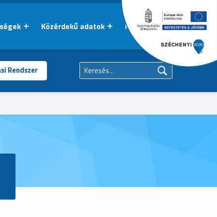
őségek
Közérdekű adatok
Kapcsolat
Keresés:
ási Rendszer