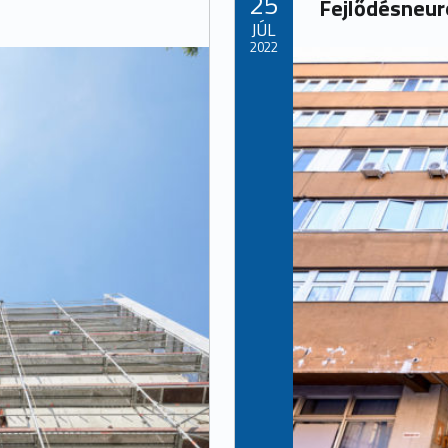
25
Fejlődésneur
JÚL
2022