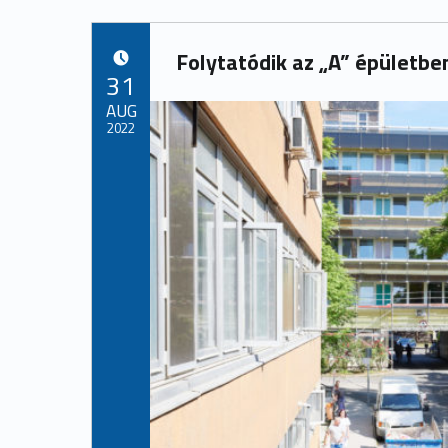
Folytatódik az „A” épületbe
POSTED ON:
31
AUG
2022