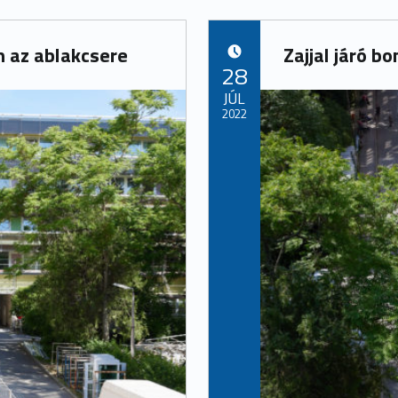
n az ablakcsere
Zajjal járó b
POSTED ON:
28
JÚL
2022