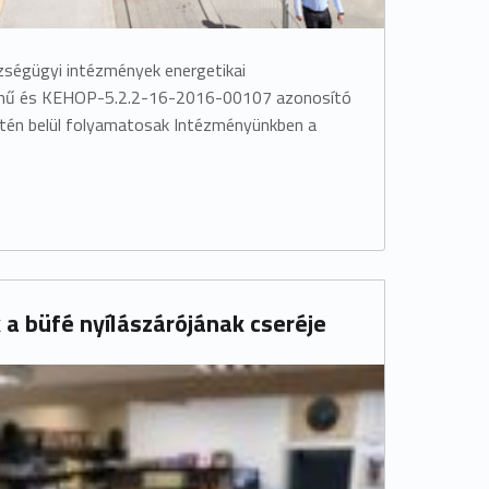
zségügyi intézmények energetikai
című és KEHOP-5.2.2-16-2016-00107 azonosító
etén belül folyamatosak Intézményünkben a
a büfé nyílászárójának cseréje