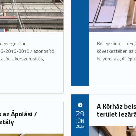
 energetikai
Befejeződött a Fej
-16-2016-00107 azonosító
következtében az o
tatódik korszerűsítés,
helyére, az „A” épül
A Kórház bels
POSTED ON:
29
 az Ápolási /
terület lezár
ztály
JÚN
2022