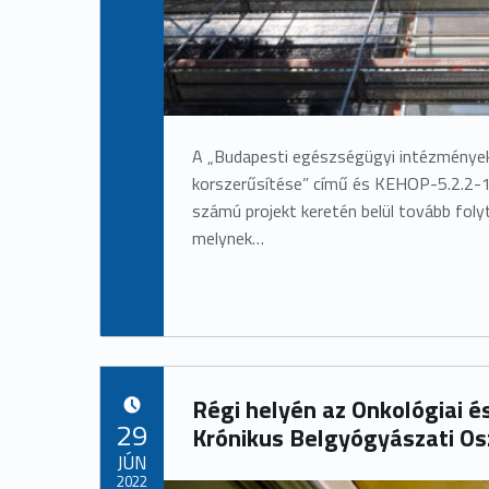
A „Budapesti egészségügyi intézmények
korszerűsítése” című és KEHOP-5.2.2
számú projekt keretén belül tovább foly
melynek…
Régi helyén az Onkológiai és
POSTED ON:
29
Krónikus Belgyógyászati Os
JÚN
2022