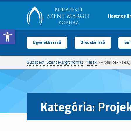
Hasznos li
Open toolbar
BUDAPESTI
SZENT
MARGIT
Ügyeletkereső
Orvoskereső
Sür
KÓRHÁZ
Budapesti Szent Margit Kórház
>
Hírek
>
Projektek - Felúj
Kategória:
Projek