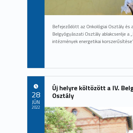
Befejeződött az Onkológiai Osztály és a
Belgyógyászati Osztály ablakcseréje a 
intézmények energetikai korszerűsítése
Új helyre költözött a IV. Be
POSTED ON:
28
Osztály
JÚN
2022