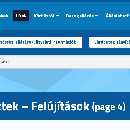
nkek
Hírek
Kórházról
Betegellátás
Álláslehet
gősségi ellátások, ügyeleti információk
Járóbeteg Irányít
ítások
tek – Felújítások
(page 4)