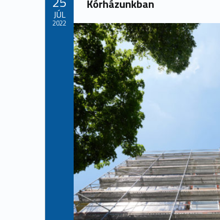
25
Kórházunkban
JÚL
2022