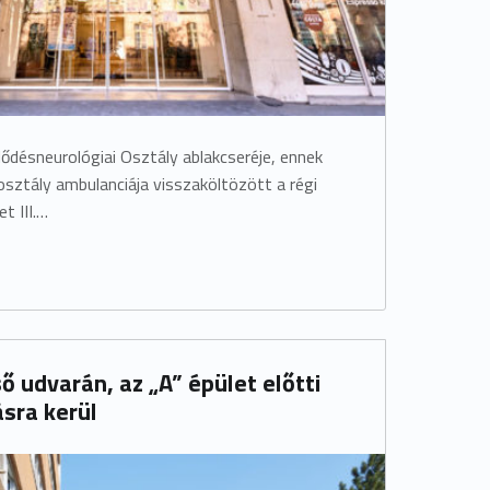
lődésneurológiai Osztály ablakcseréje, ennek
sztály ambulanciája visszaköltözött a régi
et III.…
ő udvarán, az „A” épület előtti
ásra kerül