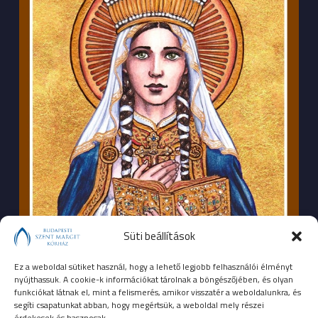
Süti beállítások
Ez a weboldal sütiket használ, hogy a lehető legjobb felhasználói élményt
nyújthassuk. A cookie-k információkat tárolnak a böngészőjében, és olyan
funkciókat látnak el, mint a felismerés, amikor visszatér a weboldalunkra, és
segíti csapatunkat abban, hogy megértsük, a weboldal mely részei
érdekesek és hasznosak.