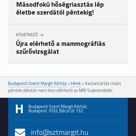
Másodfokú hőségriasztás lép
életbe szerdától péntekig!
KÖVETKEZŐ
Újra elérhető a mammográfiás
szűrővizsgálat
Ugrás a főmenühöz
Budapesti Szent Margit Kórház
>
Hírek
>
Karbantartás miatt
péntek délután nem lesz elérhető az MRI Szakrendelés
Budapesti Szent Margit Kórház
Budapest 1032, Bécsi út 132.
info@sztmargit.hu