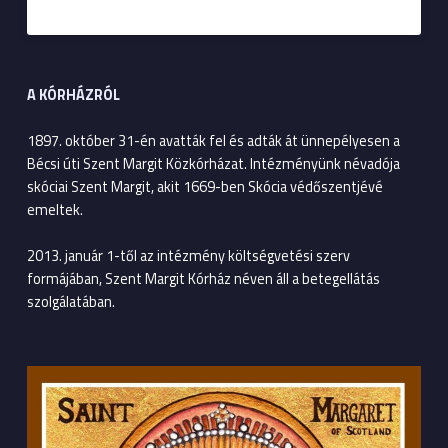
A KÓRHÁZRÓL
1897. október 31-én avatták fel és adták át ünnepélyesen a
Bécsi úti Szent Margit Közkórházat. Intézményünk névadója
skóciai Szent Margit, akit 1669-ben Skócia védőszentjévé
emeltek.
2013. január 1-től az intézmény költségvetési szerv
formájában, Szent Margit Kórház néven áll a betegellátás
szolgálatában.