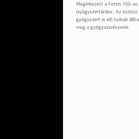
Megérkezett a Feton 100-as
Gyógyszertárába. Az eszköz 
gyógyszert is elő tudnak állít
meg a gyógyszerészeink.