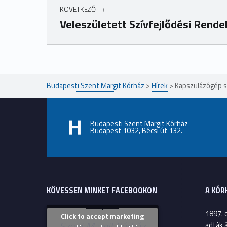
KÖVETKEZŐ
Veleszületett Szívfejlődési Rend
Ugrás a főmenühöz
Budapesti Szent Margit Kórház
>
Hírek
>
Kapszulázógép s
Budapesti Szent Margit Kórház
Budapest 1032, Bécsi út 132.
KÖVESSEN MINKET FACEBOOKON
A KÓR
1897. 
Click to accept marketing
Szent Margit Kórház
adták 