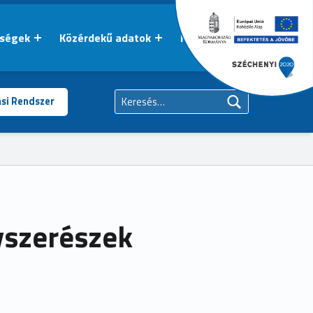
őségek
Közérdekű adatok
Kapcsolat
Keresés:
ási Rendszer
yszerészek