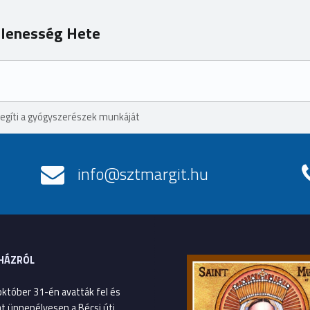
ellenesség Hete
egíti a gyógyszerészek munkáját
info@sztmargit.hu
HÁZRÓL
október 31-én avatták fel és
át ünnepélyesen a Bécsi úti