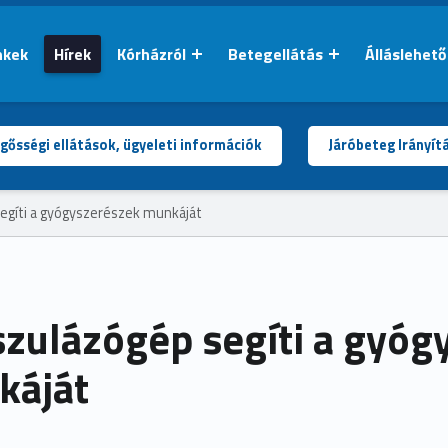
nkek
Hírek
Kórházról
Betegellátás
Álláslehet
gősségi ellátások, ügyeleti információk
Járóbeteg Irányít
egíti a gyógyszerészek munkáját
zulázógép segíti a gyóg
káját