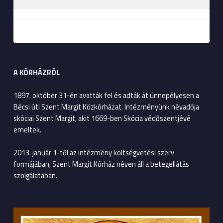
A KÓRHÁZRÓL
1897. október 31-én avatták fel és adták át ünnepélyesen a
Bécsi úti Szent Margit Közkórházat. Intézményünk névadója
skóciai Szent Margit, akit 1669-ben Skócia védőszentjévé
emeltek.
2013. január 1-től az intézmény költségvetési szerv
formájában, Szent Margit Kórház néven áll a betegellátás
szolgálatában.