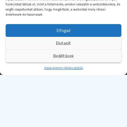
funkciókat látnak el, mint a felismerés, amikor visszatér a weboldalunkra, és
segíti csapatunkat abban, hogy megértsük, a weboldal mely részei
érdekesek és hasznosak.
SEGÉLYHÍVÓSZÁMOK
Elfogad
104
mentők
Elutasít
105
tűzoltóság
Beállítások
107
rendőrség
Kezdőoldal
Adatvédelmi tájékoztatók
Több
112
egységes európai segélyhívószám
© 2023 Budapesti Szent Margit Kórház