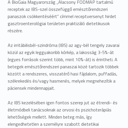
A BioGaia Magyarország „Alacsony FODMAP tartalmú
receptek az IBS-szel összefüggő emésztőrendszeri
panaszok csökkentéséért" címmel receptversenyt hirdet
gasztroenterológiai területen praktizáló dietetikusok
részére.
Az irritábilisbél-szindróma (IBS) az agy-bél tengely zavarai
közül az egyik leggyakoribb kórkép, a lakosság 3-5%-át
(egyes források szerint több, mint 10%-át) is érintheti. A
betegek emésztőrendszeri panaszai közé tartozik többek
között a rendszeres, visszatérő hasi fájdalom, puffadás,
székrekedés és/vagy hasmenés, melyek megnehezítik a
páciensek mindennapjait.
Az IBS kezelésében igen fontos szerep jut az étrendi- és
életmódbeli tanácsoknak az orvosi és pszichoterápiás
lehetőségek mellett. Minden beteg más, így
elengedhetetlen a személyre szabott dietetikai