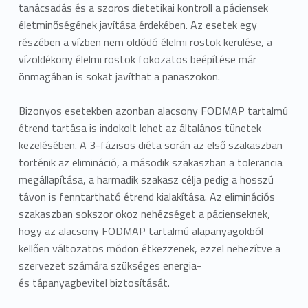
tanácsadás és a szoros dietetikai kontroll a páciensek
életminőségének javítása érdekében. Az esetek egy
részében a vízben nem oldódó élelmi rostok kerülése, a
vízoldékony élelmi rostok fokozatos beépítése már
önmagában is sokat javíthat a panaszokon.
Bizonyos esetekben azonban alacsony FODMAP tartalmú
étrend tartása is indokolt lehet az általános tünetek
kezelésében. A 3-fázisos diéta során az első szakaszban
történik az elimináció, a második szakaszban a tolerancia
megállapítása, a harmadik szakasz célja pedig a hosszú
távon is fenntartható étrend kialakítása. Az eliminációs
szakaszban sokszor okoz nehézséget a pácienseknek,
hogy az alacsony FODMAP tartalmú alapanyagokból
kellően változatos módon étkezzenek, ezzel nehezítve a
szervezet számára szükséges energia-
és tápanyagbevitel biztosítását.