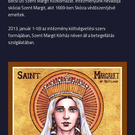
Bécsi úti Szent Margit Közkórházat. Intézményünk névadója
skóciai Szent Margit, akit 1669-ben Skócia védőszentjévé
emeltek.
2013. január 1-től az intézmény költségvetési szerv
formájában, Szent Margit Kórház néven áll a betegellátás
szolgálatában.