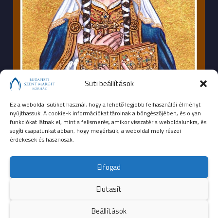
Süti beállítások
Ez a weboldal sütiket használ, hogy a lehető legjobb felhasználói élményt
nyújthassuk. A cookie-k információkat tárolnak a böngészőjében, és olyan
funkciókat látnak el, mint a felismerés, amikor visszatér a weboldalunkra, és
segíti csapatunkat abban, hogy megértsük, a weboldal mely részei
érdekesek és hasznosak.
SEGÉLYHÍVÓSZÁMOK
Elfogad
104
mentők
Elutasít
105
tűzoltóság
Beállítások