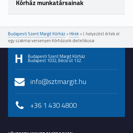
Kórház munkatársainak
Ugrás a főmenühöz
Budapesti Szent Margit Kórház
>
Hírek
>
I. helyezést értek el
egy szakmai versenyen Kórházunk dietetikusai
Budapesti Szent Margit Kórház
Budapest 1032, Bécsi út 132.
info@sztmargit.hu
+36 1 430 4800