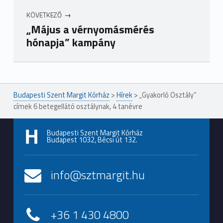
KÖVETKEZŐ
„Május a vérnyomásmérés
hónapja” kampány
Ugrás a főmenühöz
Budapesti Szent Margit Kórház
>
Hírek
>
„Gyakorló Osztály”
címek 6 betegellátó osztálynak, 4 tanévre
Budapesti Szent Margit Kórház
Budapest 1032, Bécsi út 132.
info@sztmargit.hu
+36 1 430 4800