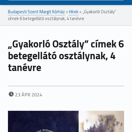
Budapesti Szent Margit Kórház
>
Hírek
>
„Gyakorló Osztály”
címek 6 betegellátó osztálynak, 4 tanévre
„Gyakorló Osztály” címek 6
betegellátó osztálynak, 4
tanévre
POSTED ON:
23
ÁPR
2024