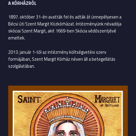
A KÓRHÁZRÓL
1897. október 31-én avatták fel és adták át ünnepélyesen a
Bécsi úti Szent Margit Közkórházat. Intézményünk névadója
skóciai Szent Margit, akit 1669-ben Skócia védőszentjévé
emeltek.
2013. január 1-től az intézmény költségvetési szerv
formájában, Szent Margit Kórház néven áll a betegellátás
szolgálatában.