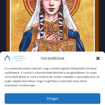
Süti beállítások
Ez a weboldal sütiket használ, hogy a lehető legjobb felhasználói élményt
nyújthassuk. A cookie-k információkat tárolnak a böngészőjében, és olyan
funkciókat látnak el, mint a felismerés, amikor visszatér a weboldalunkra, és
segíti csapatunkat abban, hogy megértsük, a weboldal mely részei
érdekesek és hasznosak.
SEGÉLYHÍVÓSZÁMOK
Elfogad
104
mentők