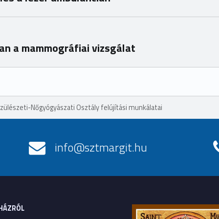
an a mammográfiai vizsgálat
zülészeti-Nőgyógyászati Osztály felújítási munkálatai
info@sztmargit.hu
HÁZRÓL