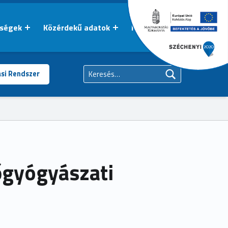
őségek
Közérdekű adatok
Kapcsolat
Keresés:
ási Rendszer
őgyógyászati