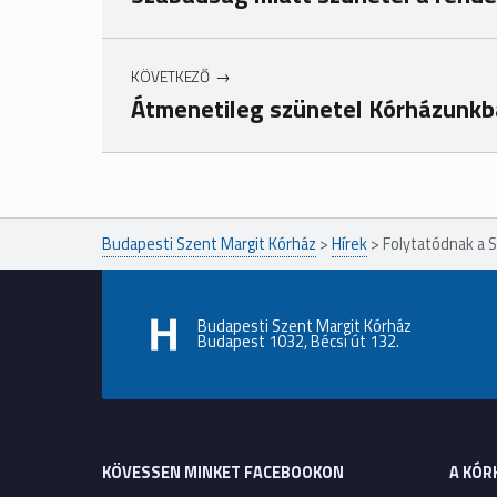
KÖVETKEZŐ
Átmenetileg szünetel Kórházunkb
Ugrás a főmenühöz
Budapesti Szent Margit Kórház
>
Hírek
>
Folytatódnak a S
Budapesti Szent Margit Kórház
Budapest 1032, Bécsi út 132.
KÖVESSEN MINKET FACEBOOKON
A KÓR