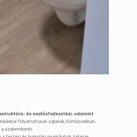
astruktúra- és eszközfejlesztési, valamint
unkálatai folyamatosan zajlanak Kórházunkban.
k a szakemberek.
n a festési és burkolási munkálatok zajlanak.