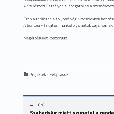
A Szülészeti Osztályon a látogatói és a személyzeti
Ezen a területen a folyosó végi vizesblokkok bontá
A bontási - felújítási munkafolyamatok zajjal járnak,
Megértésüket köszönjük!
Categorized in:
Projektek - Felújítások
ELŐZŐ
Szabadság miatt szünetel a rende