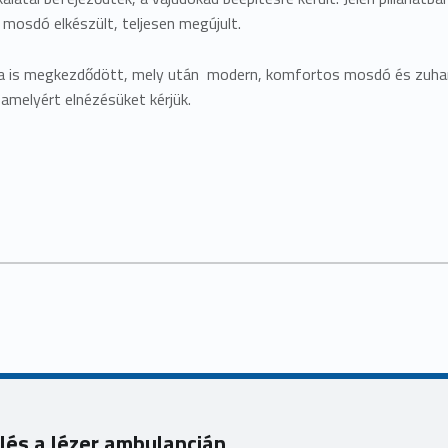
 mosdó elkészült, teljesen megújult.
sa is megkezdődött, mely után modern, komfortos mosdó és zuhanyz
 amelyért elnézésüket kérjük.
lés a lézer ambulancián