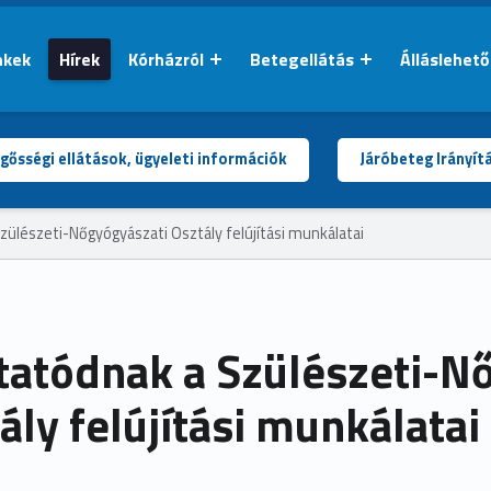
nkek
Hírek
Kórházról
Betegellátás
Álláslehet
gősségi ellátások, ügyeleti információk
Járóbeteg Irányít
zülészeti-Nőgyógyászati Osztály felújítási munkálatai
tatódnak a Szülészeti-N
ály felújítási munkálatai