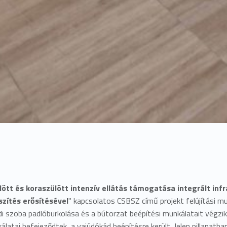
lött és koraszülött intenzív ellátás támogatása integrált infr
zítés erősítésével
" kapcsolatos CSBSZ című projekt felújítási m
di szoba padlóburkolása és a bútorzat beépítési munkálatait végzi
latai befejeződtek, a vajúdókád beépítésre került. Jelen pillanatba