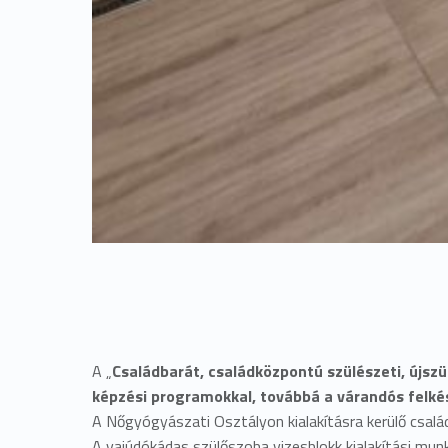
A „
Családbarát, családközpontú szülészeti, újszü
képzési programokkal, továbbá a várandós felkés
A Nőgyógyászati Osztályon kialakításra kerülő csalá
A vajúdókádas szülőszoba vizesblokk kialakítási munká