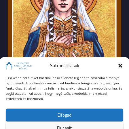
Süti beállítások
Ez a weboldal sütiket használ, hogy a lehető legjobb felhasználói élményt
nyújthassuk. A cookie-k információkat tárolnak a böngészőjében, és olyan
funkciókat látnak el, mint a felismerés, amikor visszatér a weboldalunkra, és
segíti csapatunkat abban, hogy megértsük, a weboldal mely részei
érdekesek és hasznosak.
SEGÉLYHÍVÓSZÁMOK
Elfogad
104
mentők
Elutasít