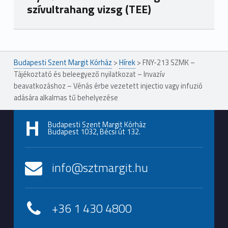
szívultrahang vizsg (TEE)
Ugrás a főmenühöz
Budapesti Szent Margit Kórház
>
Hírek
>
FNY-213 SZMK –
Tájékoztató és beleegyező nyilatkozat – Invazív
beavatkozáshoz – Vénás érbe vezetett injectio vagy infuzió
adására alkalmas tű behelyezése
Budapesti Szent Margit Kórház
Budapest 1032, Bécsi út 132.
info@sztmargit.hu
+36 1 430 4800