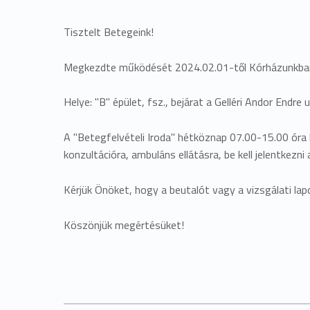
Tisztelt Betegeink!
Megkezdte működését 2024.02.01-től Kórházunkban a
Helye: "B" épület, fsz., bejárat a Gelléri Andor Endre u
A "Betegfelvételi Iroda" hétköznap 07.00-15.00 óra k
konzultációra, ambuláns ellátásra, be kell jelentkezni a
Kérjük Önöket, hogy a beutalót vagy a vizsgálati lap
Köszönjük megértésüket!