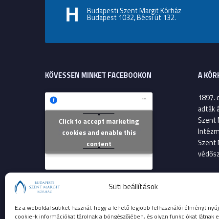
Budapesti Szent Margit Kórház
Budapest 1032, Bécsi út 132.
KÖVESSEN MINKET FACEBOOKON
A KÓR
1897. 
adták 
Szent 
Click to accept marketing
Szent Margit Kórház
Intézm
cookies and enable this
Szent 
content
védősz
2013. 
Süti beállítások
költsé
Szent 
Ez a weboldal sütiket használ, hogy a lehető legjobb felhasználói élményt nyúj
betege
cookie-k információkat tárolnak a böngészőjében, és olyan funkciókat látnak e