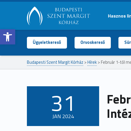
Hasznos li
Open toolbar
BUDAPESTI
SZENT
MARGIT
Ügyeletkereső
Orvoskereső
Sür
KÓRHÁZ
Budapesti Szent Margit Kórház
>
Hírek
>
Február 1-től m
31
Febr
POSTED ON:
Inté
JAN
2024