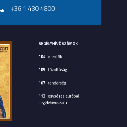
+36 1 430 4800
SEGÉLYHÍVÓSZÁMOK
104
mentők
105
tűzoltóság
107
rendőrség
112
egységes európai
segélyhívószám