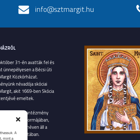
info@sztmargit.hu
HÁZRÓL
október 31-én avatták fel és
át ünnepélyesen a Bécsi úti
Margit Közkórházat.
ényünk névadója skóciai
Margit, akit 1669-ben Skócia
entjévé emeltek.
január 1-től az intézmény
gvetési szerv formájában,
Margit Kórház néven áll a
thassuk. A
llátás szolgálatában.
l, mint a