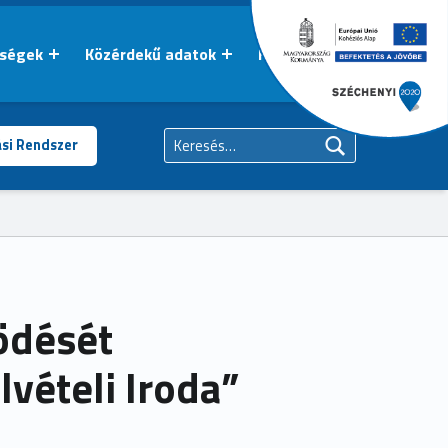
őségek
Közérdekű adatok
Kapcsolat
Keresés:
ási Rendszer
ödését
vételi Iroda”