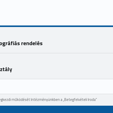
gráfiás rendelés
sztály
egkezdi működését Intézményünkben a „Betegfelvételi Iroda”