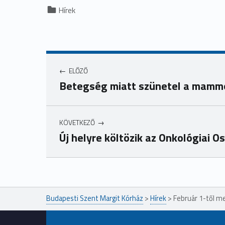
Categorized in:
Hírek
ELŐZŐ
Betegség miatt szünetel a mammo
KÖVETKEZŐ
Új helyre költözik az Onkológiai O
Ugrás a főmenühöz
Budapesti Szent Margit Kórház
>
Hírek
>
Február 1-től m