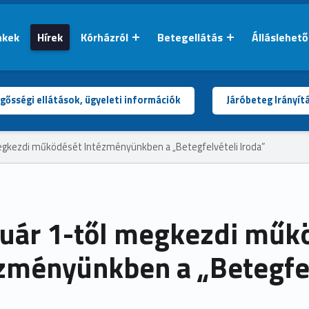
nkek
Hírek
Kórházról
Betegellátás
Álláslehet
gősségi ellátások, ügyeleti információk
Járóbeteg Irányít
egkezdi működését Intézményünkben a „Betegfelvételi Iroda”
uár 1-től megkezdi műk
zményünkben a „Betegfel