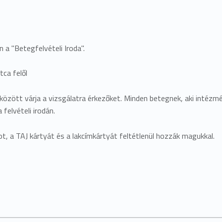
 "Betegfelvételi Iroda".
tca felől
özött várja a vizsgálatra érkezőket. Minden betegnek, aki intézmén
 felvételi irodán.
ot, a TAJ kártyát és a lakcímkártyát feltétlenül hozzák magukkal.