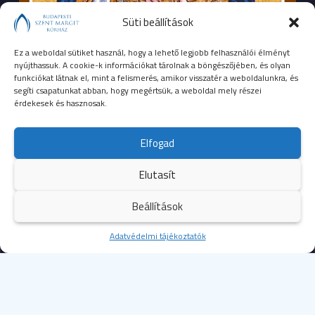
Süti beállítások
Ez a weboldal sütiket használ, hogy a lehető legjobb felhasználói élményt
nyújthassuk. A cookie-k információkat tárolnak a böngészőjében, és olyan
funkciókat látnak el, mint a felismerés, amikor visszatér a weboldalunkra, és
segíti csapatunkat abban, hogy megértsük, a weboldal mely részei
érdekesek és hasznosak.
SEGÉLYHÍVÓSZÁMOK
Elfogad
104
mentők
Elutasít
105
tűzoltóság
Beállítások
107
rendőrség
Kezdőoldal
Adatvédelmi tájékoztatók
Több
112
egységes európai segélyhívószám