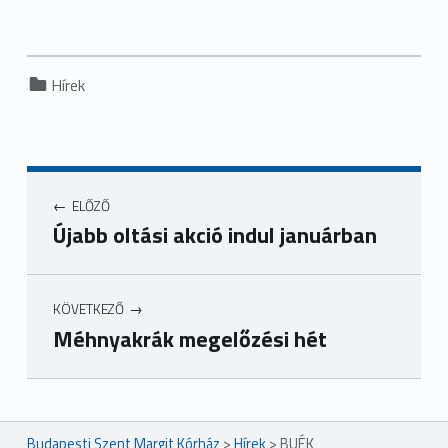
Categorized in:
Hírek
ELŐZŐ
Újabb oltási akció indul januárban
KÖVETKEZŐ
Méhnyakrák megelőzési hét
Ugrás a főmenühöz
Budapesti Szent Margit Kórház
>
Hírek
>
BUÉK