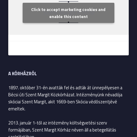
Click to accept marketing cookies and
Szent Margit Kórház
enable this content
A KÓRHÁZRÓL
1897. október 31-én avatták fel és adták át ünnepélyesen a
Bécsi úti Szent Margit Közkórházat. Intézményünk névadója
skóciai Szent Margit, akit 1669-ben Skócia védőszentjévé
emeltek.
2013. január 1-től az intézmény költségvetési szerv
formájában, Szent Margit Kórház néven áll a betegellátás