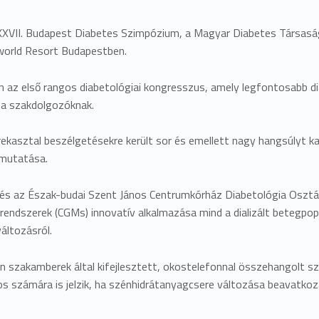
, XXVII. Budapest Diabetes Szimpózium, a Magyar Diabetes Társa
aworld Resort Budapestben.
 első rangos diabetológiai kongresszus, amely legfontosabb diabe
 a szakdolgozóknak.
rekasztal beszélgetésekre került sor és emellett nagy hangsúlyt ka
emutatása.
s az Észak-budai Szent János Centrumkórház Diabetológia Osztál
endszerek (CGMs) innovatív alkalmazása mind a dializált betegpopu
áltozásról.
n szakamberek által kifejlesztett, okostelefonnal összehangolt 
számára is jelzik, ha szénhidrátanyagcsere változása beavatkozást