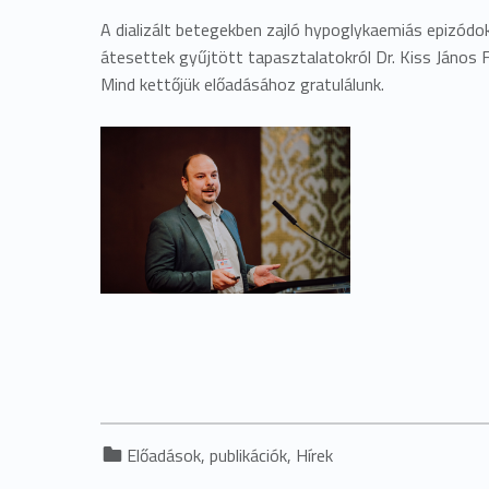
A dializált betegekben zajló hypoglykaemiás epizód
átesettek gyűjtött tapasztalatokról Dr. Kiss János 
Mind kettőjük előadásához gratulálunk.
Categorized in:
Előadások, publikációk
,
Hírek