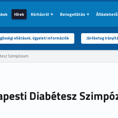
nkek
Hírek
Kórházról
Betegellátás
Álláslehet
gősségi ellátások, ügyeleti információk
Járóbeteg Irányít
étesz Szimpózium
pesti Diabétesz Szimpó