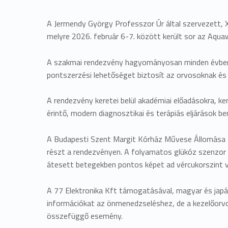
A Jermendy György Professzor Úr által szervezett
melyre 2026. február 6-7. között került sor az Aqu
A szakmai rendezvény hagyományosan minden évben az
pontszerzési lehetőséget biztosít az orvosoknak és
A rendezvény keretei belül akadémiai előadásokra, ke
érintő, modern diagnosztikai és terápiás eljárások b
A Budapesti Szent Margit Kórház Művese Állomása é
részt a rendezvényen. A folyamatos glükóz szenzor r
átesett betegekben pontos képet ad vércukorszint v
A 77 Elektronika Kft támogatásával, magyar és japá
információkat az önmenedzseléshez, de a kezelőorvos 
összefüggő esemény.