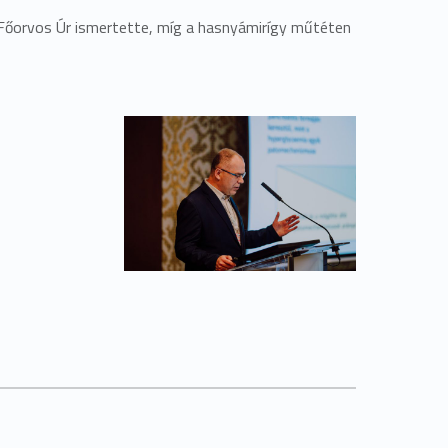
 Főorvos Úr ismertette, míg a hasnyámirígy műtéten