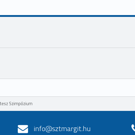
étesz Szimpózium
info@sztmargit.hu