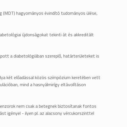
ság (MDT) hagyományos évindító tudományos ülése,
tológiai újdonságokat tekinti át és akkreditált
pott a diabetológiában szereplő, határterületeket is
ya két előadással közös szimpózium keretében vett
lációban, mind a hasnyálmirígy eltávolításon
szenzorok nem csak a betegnek biztosítanak fontos
 igényel - ilyen pl. az alacsony vércukorszinttel