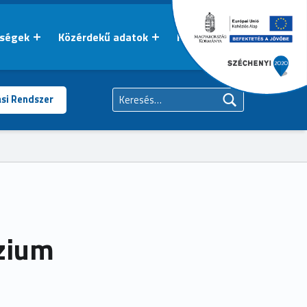
őségek
Közérdekű adatok
Kapcsolat
Keresés:
ási Rendszer
zium