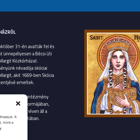
HÁZRÓL
október 31-én avatták fel és
át ünnepélyesen a Bécsi úti
Margit Közkórházat.
ényünk névadója skóciai
Margit, akit 1669-ben Skócia
entjévé emeltek.
január 1-től az intézmény
gvetési szerv formájában,
Margit Kórház néven áll a
thassuk. A
llátás szolgálatában.
l, mint a
y