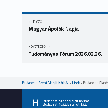
ELŐZŐ
Magyar Ápolók Napja
KÖVETKEZŐ
Tudományos Fórum 2026.02.26.
Ugrás a főmenühöz
Budapesti Szent Margit Kórház
>
Hírek
>
Budapesti Diab
Budapesti Szent Margit Kórház
Budapest 1032, Bécsi út 132.