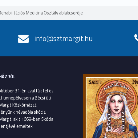
ehabilitációs Medicina Osztály ablakcseréje
info@sztmargit.hu
HÁZRÓL
október 31-én avatták fel és
át ünnepélyesen a Bécsi úti
Margit Közkórházat.
ényünk névadója skóciai
Margit, akit 1669-ben Skócia
entjévé emeltek.