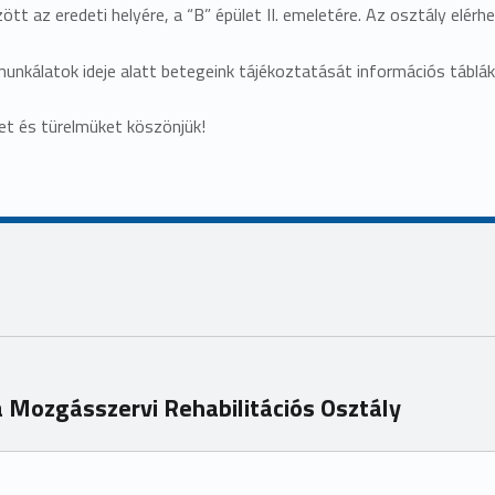
ött az eredeti helyére, a “B” épület II. emeletére. Az osztály el
 munkálatok ideje alatt betegeink tájékoztatását információs táblák
t és türelmüket köszönjük!
 a Mozgásszervi Rehabilitációs Osztály