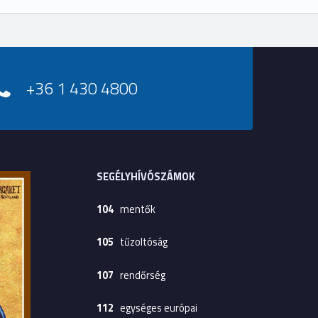
+36 1 430 4800
SEGÉLYHÍVÓSZÁMOK
104
mentők
105
tűzoltóság
107
rendőrség
112
egységes európai