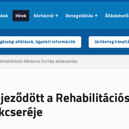
nkek
Hírek
Kórházról
Betegellátás
Álláslehet
gősségi ellátások, ügyeleti információk
Járóbeteg Irányít
ehabilitációs Medicina Osztály ablakcseréje
jeződött a Rehabilitáció
kcseréje