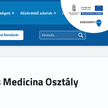
őségek
Közérdekű adatok
Kapcsolat
Keresés:
ási Rendszer
s Medicina Osztály