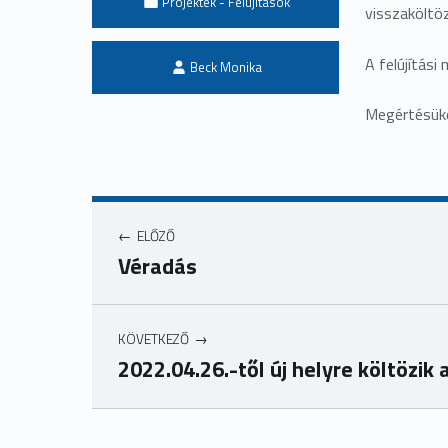
Projektek - Felújítások
visszaköltöz
Written by:
A felújítási
Beck Monika
Megértésüke
ELŐZŐ
Véradás
KÖVETKEZŐ
2022.04.26.-től új helyre költözik
Ugrás a főmenühöz