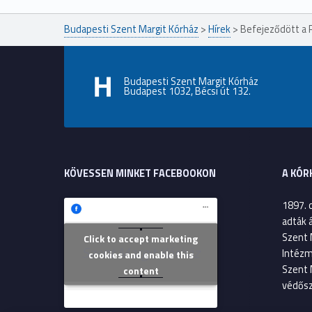
Budapesti Szent Margit Kórház
>
Hírek
>
Befejeződött a R
Budapesti Szent Margit Kórház
Budapest 1032, Bécsi út 132.
KÖVESSEN MINKET FACEBOOKON
A KÓR
1897. 
adták 
Szent 
Click to accept marketing
Szent Margit Kórház
Intézm
cookies and enable this
Szent 
content
védősz