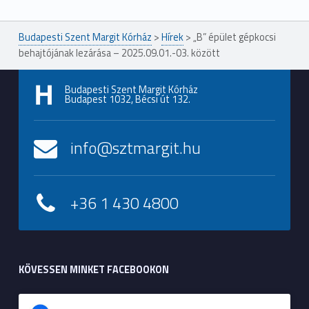
Budapesti Szent Margit Kórház
>
Hírek
>
„B” épület gépkocsi
behajtójának lezárása – 2025.09.01.-03. között
Budapesti Szent Margit Kórház
Budapest 1032, Bécsi út 132.
info@sztmargit.hu
+36 1 430 4800
KÖVESSEN MINKET FACEBOOKON