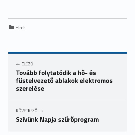
Categorized in:
Hírek
ELŐZŐ
Tovább folytatódik a hő- és
füstelvezető ablakok elektromos
szerelése
KÖVETKEZŐ
Szívünk Napja szűrőprogram
Ugrás a főmenühöz