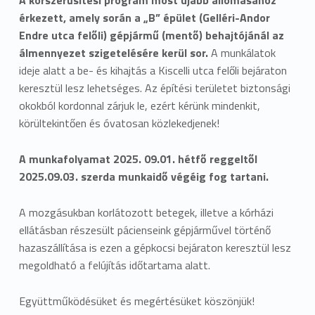
érkezett, amely során a „B” épület (Gelléri-Andor
Endre utca felőli) gépjármű (mentő) behajtójánál az
álmennyezet szigetelésére kerül sor.
A munkálatok
ideje alatt a be- és kihajtás a Kiscelli utca felőli bejáraton
keresztül lesz lehetséges. Az építési területet biztonsági
okokból kordonnal zárjuk le, ezért kérünk mindenkit,
körültekintően és óvatosan közlekedjenek!
A munkafolyamat 2025. 09.01. hétfő reggeltől
2025.09.03. szerda munkaidő végéig fog tartani.
A mozgásukban korlátozott betegek, illetve a kórházi
ellátásban részesült pácienseink gépjárművel történő
hazaszállítása is ezen a gépkocsi bejáraton keresztül lesz
megoldható a felújítás időtartama alatt.
Együttműködésüket és megértésüket köszönjük!