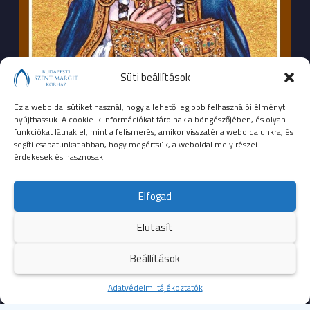
Süti beállítások
Ez a weboldal sütiket használ, hogy a lehető legjobb felhasználói élményt
nyújthassuk. A cookie-k információkat tárolnak a böngészőjében, és olyan
funkciókat látnak el, mint a felismerés, amikor visszatér a weboldalunkra, és
segíti csapatunkat abban, hogy megértsük, a weboldal mely részei
érdekesek és hasznosak.
SEGÉLYHÍVÓSZÁMOK
Elfogad
104
mentők
Elutasít
105
tűzoltóság
Beállítások
107
rendőrség
Kezdőoldal
Adatvédelmi tájékoztatók
Több
112
egységes európai segélyhívószám